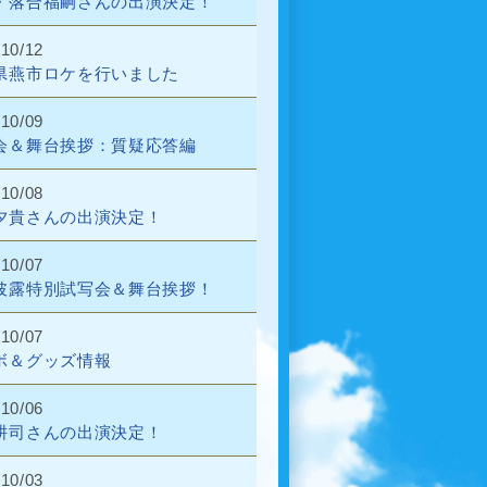
・落合福嗣さんの出演決定！
/10/12
県燕市ロケを行いました
/10/09
会＆舞台挨拶：質疑応答編
/10/08
夕貴さんの出演決定！
/10/07
披露特別試写会＆舞台挨拶！
/10/07
ボ＆グッズ情報
/10/06
耕司さんの出演決定！
/10/03