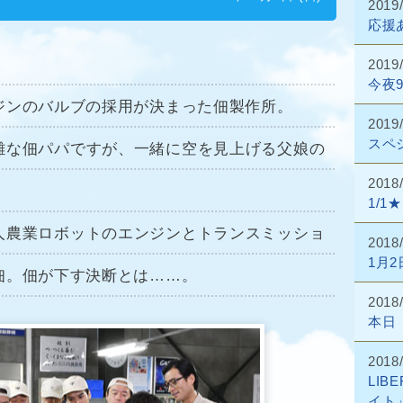
2019
応援
2019
今夜
ジンのバルブの採用が決まった佃製作所。
2019
スペ
雑な佃パパですが、一緒に空を見上げる父娘の
2018
。
1/
人農業ロボットのエンジンとトランスミッショ
2018
1月
佃。佃が下す決断とは……。
2018
本日
2018
LI
イト