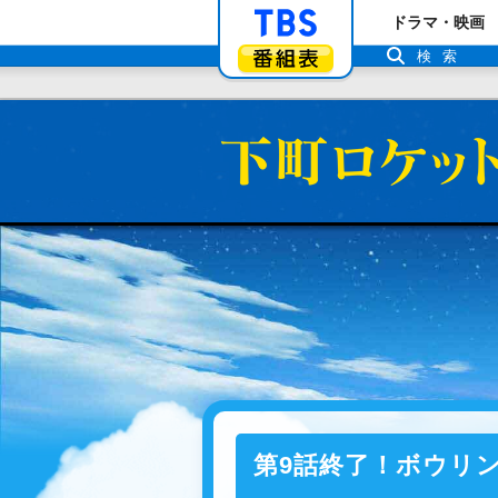
「TBSテレビ」ト
ドラマ・映画
番組表
検索
第9話終了！ボウリ