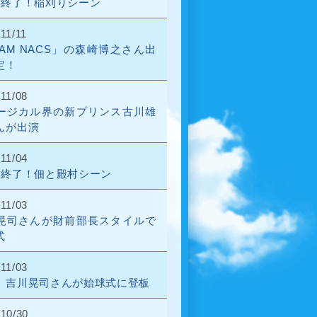
話終了！稲刈りシーン
11/11
EAM NACS」の森崎博之さん出
定！
11/08
ージカル界の新プリンス古川雄
んが出演
11/04
話終了！佃と殿村シーン
11/03
晃司さんが財前部長スタイルで
式
11/03
、吉川晃司さんが始球式に登板
/10/30