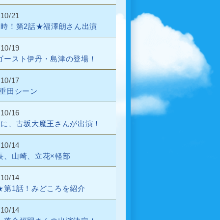
/10/21
9時！第2話★福澤朗さん出演
/10/19
ゴースト伊丹・島津の登場！
/10/17
S重田シーン
/10/16
話に、古坂大魔王さんが出演！
/10/14
長、山崎、立花×軽部
/10/14
★第1話！みどころを紹介
/10/14