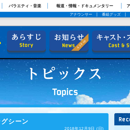
ップページ
バラエティ・音楽
報道・情報・ドキュメンタリー
アナウンサー
番組グッズ
日曜劇場『下町ロケット』
あらすじ
お知らせ
4.19 up
Rec
ングシーン
2018年12月9日 (日)