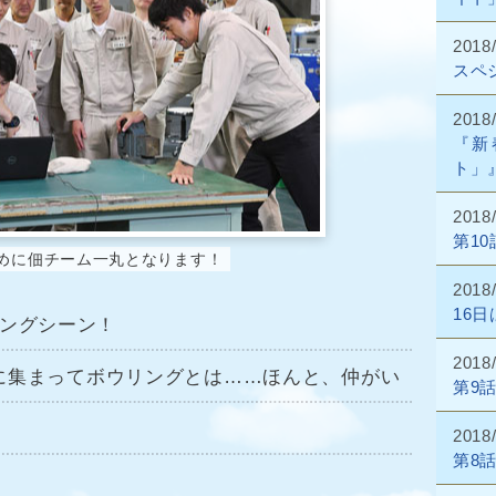
2018
スペ
2018
『新
ト」
2018
第1
めに佃チーム一丸となります！
2018
16
リングシーン！
2018
に集まってボウリングとは……ほんと、仲がい
第9
2018
第8