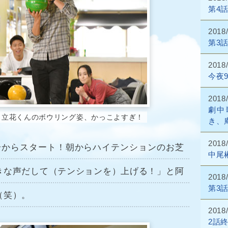
第4
2018
第3
2018
今夜
2018
劇中
。立花くんのボウリング姿、かっこよすぎ！
き、
2018
0分からスタート！朝からハイテンションのお芝
中尾
きな声だして（テンションを）上げる！」と阿
2018
第3
（笑）。
2018
2話