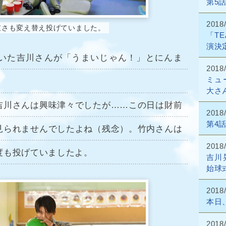
第5
2018/
重さも変え替え投げていました。
「T
演決
いた吉川さんが「うまいじゃん！」とにんま
2018/
ミュ
大さ
吉川さんは興味津々でしたが……この日は財前
2018/
第4
見られませんでしたよね（残念）。竹内さんは
2018/
度も投げていましたよ。
吉川
始球
2018/
本日
2018