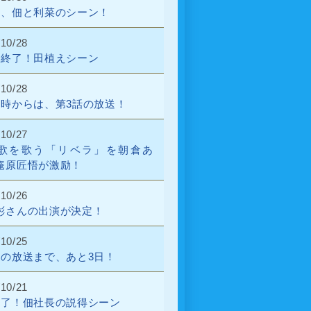
話、佃と利菜のシーン！
/10/28
話終了！田植えシーン
/10/28
9時からは、第3話の放送！
/10/27
歌を歌う「リベラ」を朝倉あ
庵原匠悟が激励！
/10/26
彬さんの出演が決定！
/10/25
話の放送まで、あと3日！
/10/21
終了！佃社長の説得シーン