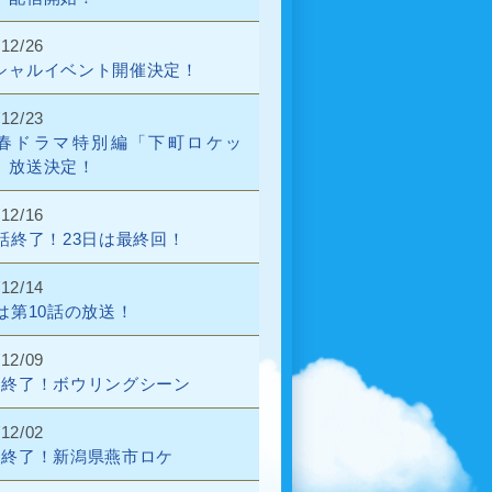
/12/26
シャルイベント開催決定！
/12/23
春ドラマ特別編「下町ロケッ
』放送決定！
/12/16
0話終了！23日は最終回！
/12/14
日は第10話の放送！
/12/09
話終了！ボウリングシーン
/12/02
話終了！新潟県燕市ロケ