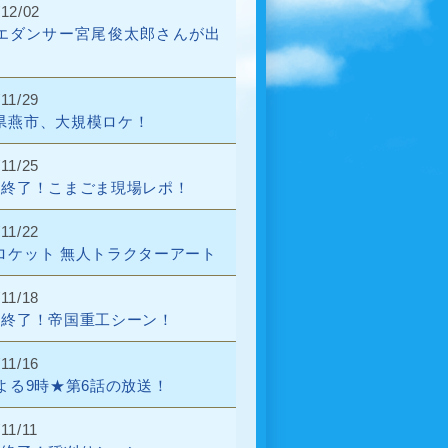
/12/02
エダンサー宮尾俊太郎さんが出
11/29
県燕市、大規模ロケ！
11/25
話終了！こまごま現場レポ！
11/22
ロケット 無人トラクターアート
11/18
話終了！帝国重工シーン！
11/16
日よる9時★第6話の放送！
11/11