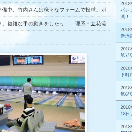
2018
準備中、竹内さんは様々なフォームで投球。ボ
バレ
演！
り、複雑な手の動きをしたり……理系・立花流
2018/
新潟
2018/
第7
2018/
下町
2018/
第6
2018/
18
2018/