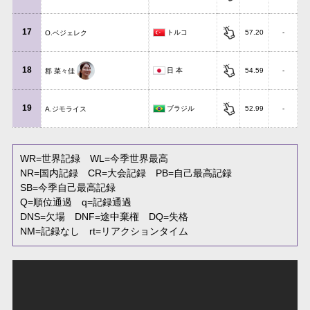
17
トルコ
57.20
-
O.ベジェレク
18
日 本
54.59
-
郡 菜々佳
19
ブラジル
52.99
-
A.ジモライス
WR
=世界記録
WL
=今季世界最高
NR
=国内記録
CR
=大会記録
PB
=自己最高記録
SB
=今季自己最高記録
Q
=順位通過
q
=記録通過
DNS
=欠場
DNF
=途中棄権
DQ
=失格
NM
=記録なし
rt
=リアクションタイム