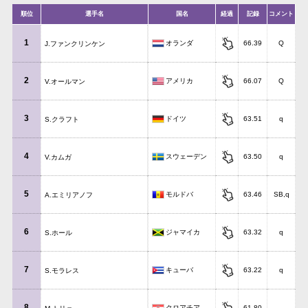
順位
選手名
国名
経過
記録
コメント
1
オランダ
66.39
Q
J.ファンクリンケン
2
アメリカ
66.07
Q
V.オールマン
3
ドイツ
63.51
q
S.クラフト
4
スウェーデン
63.50
q
V.カムガ
5
モルドバ
63.46
SB,q
A.エミリアノフ
6
ジャマイカ
63.32
q
S.ホール
7
キューバ
63.22
q
S.モラレス
8
クロアチア
61.80
-