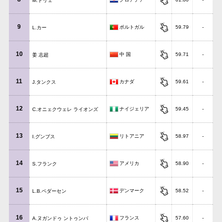
M.トリェ
9
ポルトガル
59.79
-
L.カー
10
中 国
59.71
-
姜 志超
11
カナダ
59.61
-
J.タンクス
12
ナイジェリア
59.45
-
C.オニェクウェレ ライオンズ
13
リトアニア
58.97
-
I.グンブス
14
アメリカ
58.90
-
S.フランク
15
デンマーク
58.52
-
L.B.ペダーセン
16
フランス
57.60
-
A.ヌガンドゥ ントゥンバ