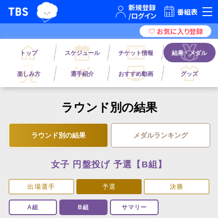
TBSグループキャラクター『ワクティ』
TBSテレビ｜ときめくときを。
番組表
トップ
スケジュール
チケット情報
結果・メダル
楽しみ方
選手紹介
おすすめ動画
グッズ
ラウンド別の結果
ラウンド別の結果
メダルランキング
女子 円盤投げ 予選【B組】
出場選手
予選
決勝
A組
B組
サマリー