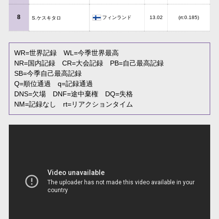
8
フィンランド
13.02
(rt:0.185)
S.ケスキタロ
WR
=世界記録
WL
=今季世界最高
NR
=国内記録
CR
=大会記録
PB
=自己最高記録
SB
=今季自己最高記録
Q
=順位通過
q
=記録通過
DNS
=欠場
DNF
=途中棄権
DQ
=失格
NM
=記録なし
rt
=リアクションタイム