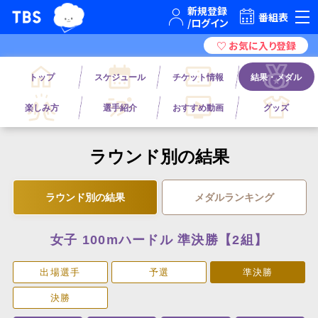
TBSテレビ｜ときめくときを。
番組表
トップ
スケジュール
チケット情報
結果・メダル
楽しみ方
選手紹介
おすすめ動画
グッズ
ラウンド別の結果
ラウンド別の結果
メダルランキング
女子 100mハードル 準決勝【2組】
出場選手
予選
準決勝
決勝