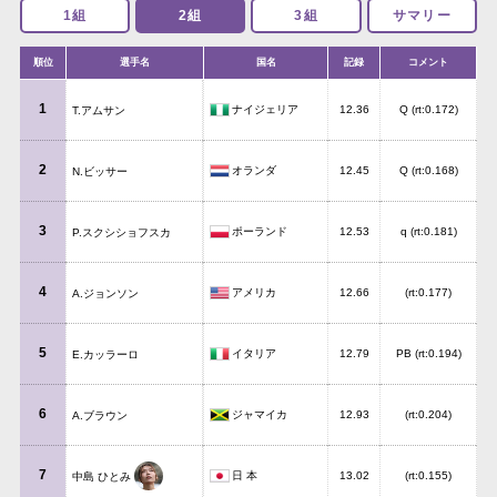
1組
2組
3組
サマリー
順位
選手名
国名
記録
コメント
1
ナイジェリア
12.36
Q (rt:0.172)
T.アムサン
2
オランダ
12.45
Q (rt:0.168)
N.ビッサー
3
ポーランド
12.53
q (rt:0.181)
P.スクシショフスカ
4
アメリカ
12.66
(rt:0.177)
A.ジョンソン
5
イタリア
12.79
PB (rt:0.194)
E.カッラーロ
6
ジャマイカ
12.93
(rt:0.204)
A.ブラウン
7
日 本
13.02
(rt:0.155)
中島 ひとみ