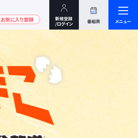
番組表
メニュー
TBSテレビ：ド