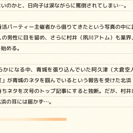
ないのかと、日向子は涙ながらに罵倒されてしまい…。
婚活パーティー主催者から借りてきたという写真の中に
人の男性に目を留め、さらに村井（夙川アトム）も業界
し始める。
らかになる中、青城を張り込んでいた阿久津（大倉空
実」が青城のネタを掴んでいるという報告を受けた北浜
持ちネタを次号のトップ記事にすると独断。だが、村井
北浜の耳には届かず…。