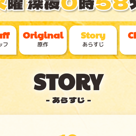
ッフ
原作
あらすじ
- あらすじ -