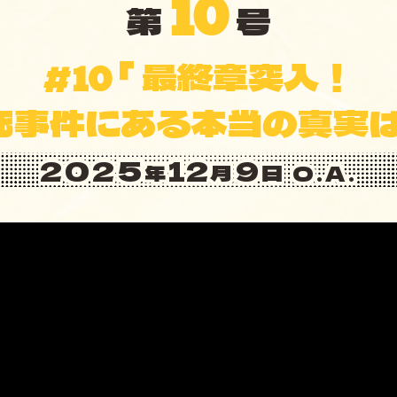
10
第
号
「 最終章突入！
10
#
死事件にある
本当の真実は
2025
12
9
年
月
日 O.A.