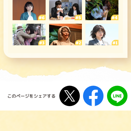
第6号
第5号
第4
第3号
第2号
第1
X
Facebook
このページをシェアする