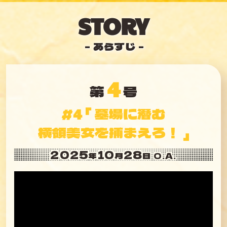
- あらすじ -
4
第
号
「 墓場に潜む
4
#
横領美女を捕まえろ！ 」
2025
10
28
年
月
日 O.A.