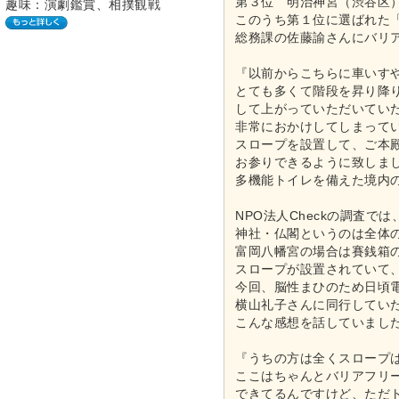
第３位 明治神宮（渋谷区
趣味：演劇鑑賞、相撲観戦
このうち第１位に選ばれた
総務課の佐藤諭さんにバリ
『以前からこちらに車いす
とても多くて階段を昇り降
して上がっていただいてい
非常におかけしてしまって
スロープを設置して、ご本
お参りできるように致しま
多機能トイレを備えた境内
NPO法人Checkの調査
神社・仏閣というのは全体
富岡八幡宮の場合は賽銭箱
スロープが設置されていて
今回、脳性まひのため日頃
横山礼子さんに同行してい
こんな感想を話していまし
『うちの方は全くスロープ
ここはちゃんとバリアフリ
できてるんですけど、ただ