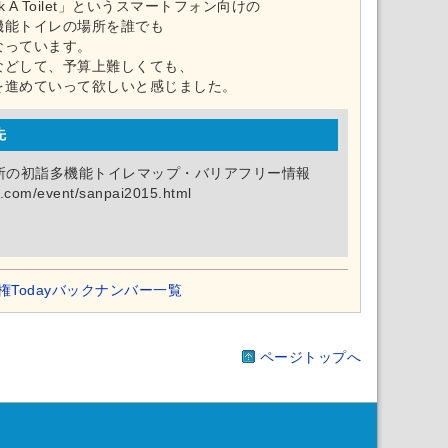
ck A Toilet」というスマートフォン向けの
機能トイレの場所を誰でも
なっています。
などして、予算上難しくても、
を進めていって欲しいと感じました。
先
所の初詣多機能トイレマップ・バリアフリー情報
et.com/event/sanpai2015.html
権Todayバックナンバー一覧
ページトップへ