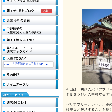
3/12 『聴覚障害者に異常を知ら...』
今回は「初詣のバリアフリ
ＴＢＳラジオの中村友美デ
バリアフリーというと、高
段差など解消することを指