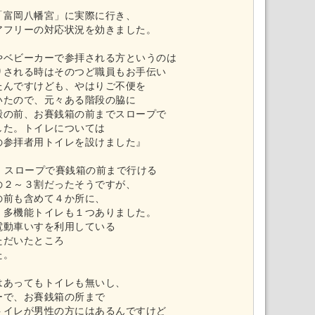
）
「富岡八幡宮」に実際に行き、
アフリーの対応状況を効きました。
やベビーカーで参拝される方というのは
りされる時はそのつど職員もお手伝い
たんですけども、やはりご不便を
いたので、元々ある階段の脇に
殿の前、お賽銭箱の前までスロープで
した。トイレについては
の参拝者用トイレを設けました』
では、スロープで賽銭箱の前まで行ける
の２～３割だったそうですが、
の前も含めて４か所に、
、多機能トイレも１つありました。
電動車いすを利用している
ただいたところ
た。
はあってもトイレも無いし、
ーで、お賽銭箱の所まで
トイレが男性の方にはあるんですけど