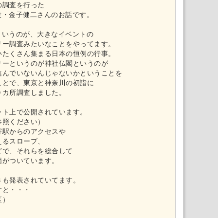
の調査を行った
締役・金子健二さんのお話です。
kというのが、大きなイベントの
リー調査みたいなことをやってます。
いたくさん集まる日本の恒例の行事。
リーというのが神社仏閣というのが
進んでいないんじゃないかということを
ことで、東京と神奈川の初詣に
０カ所調査しました。
ット上で公開されています。
参照ください）
寄駅からのアクセスや
えるスロープ、
どで、それらを総合して
価がついています。
３も発表されていてます。
すと・・・
区）