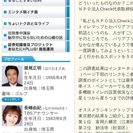
どういったものなのか？こ
ＮＰＯ法人Check代表取
『私どもＮＰＯ法人Chec
トイレマップとかバリアフ
初詣というのも、人がすご
そのところでも、バリアフ
なかなか進んでいるようで
一度調査してみようという
よく行かれるスポットを５
堀尾正明
この調査結果はインターネ
（ほりおまさあ
き）
（ページ下部のリンクをご
生年月日：1955年4月
調査のポイントとしては最
24日
車イス・ベビーカーでも使
出身地：埼玉県
多機能トイレの設置状況な
趣味：ゴルフ
星１つから星５つまでの評
長峰由紀
（ながみねゆき）
オススメランキングトップ
TBSアナウンサー
東京都の結果をご紹介しま
生年月日：1963年6月
第１位 富岡八幡宮（江東
28日
第２位 妙法寺（杉並区）
出身地：埼玉県