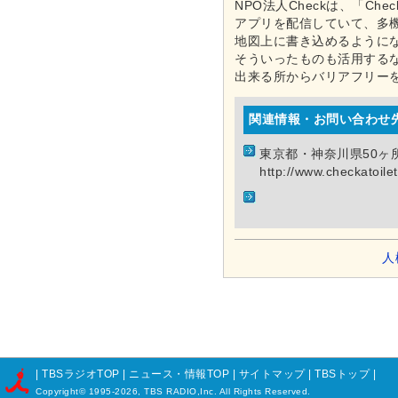
NPO法人Checkは、「Che
アプリを配信していて、多
地図上に書き込めるように
そういったものも活用する
出来る所からバリアフリー
関連情報・お問い合わせ
東京都・神奈川県50ヶ
http://www.checkatoil
人
|
TBSラジオTOP
|
ニュース・情報TOP
|
サイトマップ
|
TBSトップ
|
Copyright©
1995-2026, TBS RADIO,Inc. All Rights Reserved.