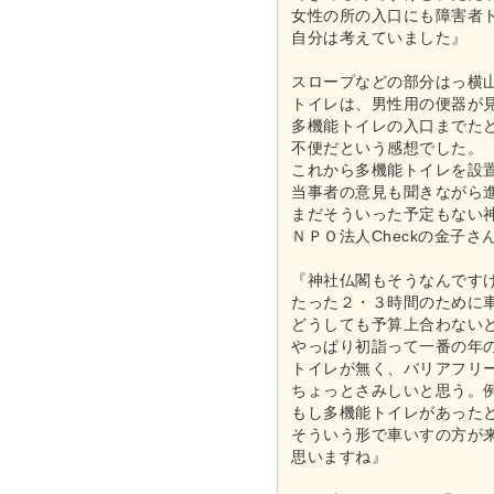
女性の所の入口にも障害者
自分は考えていました』
スロープなどの部分はっ横
トイレは、男性用の便器が
多機能トイレの入口までた
不便だという感想でした。
これから多機能トイレを設
当事者の意見も聞きながら
まだそういった予定もない
ＮＰＯ法人Checkの金子
『神社仏閣もそうなんです
たった２・３時間のために
どうしても予算上合わない
やっぱり初詣って一番の年
トイレが無く、バリアフリ
ちょっとさみしいと思う。
もし多機能トイレがあった
そういう形で車いすの方が
思いますね』