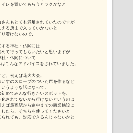
トイレを置いてもらうとラクかなと
山さんもとても満足されていたのですが
見える所まで入っていかないと
どり着けないので、
置する神社・仏閣には
進めて行ってもらいたいと思いますが
神社・仏閣について
さんはこんなアドバイスをされていました。
けど、例えば花火大会。
車いすのスロープのついた席を作るなど
というような話になって。
の初めでみんな行きたいスポットを、
ー化されてないから行けないというのは
例えば最寄駅から途中までの商業施設に
としたら、そちらを使ってくださいと
来られても、対応できるんじゃないかと