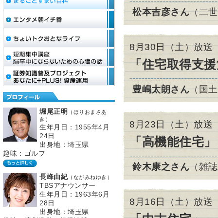
松本吉彦さん
（二世
8月30日（土）放送
「住宅取得支援
豊嶋太朗さん
（国土
堀尾正明
（ほりおまさあ
き）
8月23日（土）放送
生年月日：1955年4月
24日
「高機能住宅」
出身地：埼玉県
趣味：ゴルフ
鈴木康之さん
（雑誌
長峰由紀
（ながみねゆき）
TBSアナウンサー
生年月日：1963年6月
8月16日（土）放送
28日
出身地：埼玉県