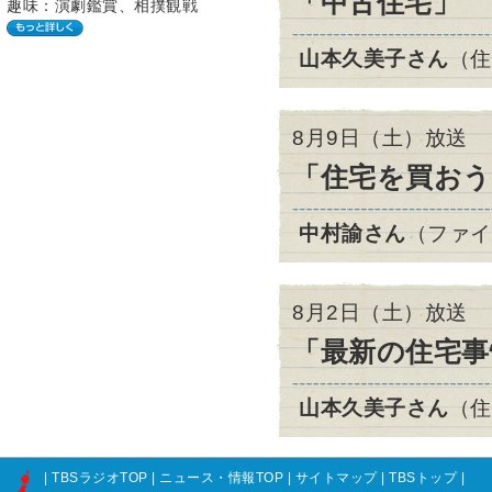
「中古住宅」
趣味：演劇鑑賞、相撲観戦
山本久美子さん
（住
8月9日（土）放送
「住宅を買おう
中村諭さん
（ファイ
8月2日（土）放送
「最新の住宅事
山本久美子さん
（住
|
TBSラジオTOP
|
ニュース・情報TOP
|
サイトマップ
|
TBSトップ
|