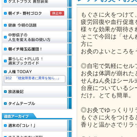
もぐさに火をつけて
疲労回復や血行促進
様々な効果が期待さ
そこで今回は「せん
方に
お灸のよいところを
◎自宅で気軽にセル
お灸は体調が崩れた
3/12 『聴覚障害者に異常を知ら...』
せんねん灸はシール
台座についているシ
だけ。とても簡単。
◎お灸でゆっくりリ
もぐさに火をつける
香りと温かさでリラ