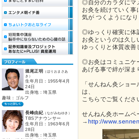
◎自分のカラダにマ
お灸を続けていく事
気が つくようにな
◎ゆっくり確実に体
お灸というのは久し
ゆっくりと体質改善
◎お灸はコミュニケ
あげる事で絆が深ま
堀尾正明
（ほりおまさあ
き）
生年月日：1955年4月
「せんねん灸ショー
24日
は、
出身地：埼玉県
趣味：ゴルフ
こちらでご覧くださ
長峰由紀
せんねん灸ホームペ
（ながみねゆき）
TBSアナウンサー
→
http://www.sennen
生年月日：1963年6月
28日
出身地：埼玉県