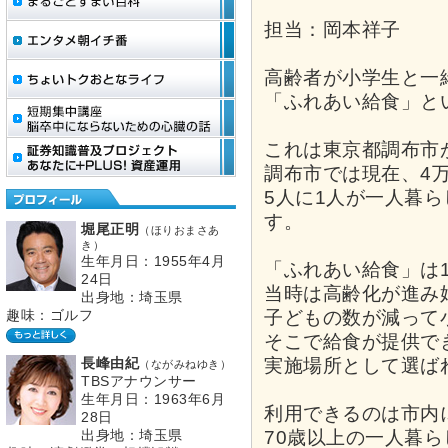
担当：岡本祥子
高齢者が小学生と一
「ふれあい給食」と
これは東京都調布市
調布市では現在、4万
5人に1人が一人暮
す。
堀尾正明
（ほりおまさあ
き）
生年月日：1955年4月
「ふれあい給食」は
24日
当時は高齢化が進み
出身地：埼玉県
子どもの数が減って
趣味：ゴルフ
そこで給食が提供で
実施場所として選ば
長峰由紀
（ながみねゆき）
TBSアナウンサー
生年月日：1963年6月
利用できるのは市内
28日
70歳以上の一人暮
出身地：埼玉県