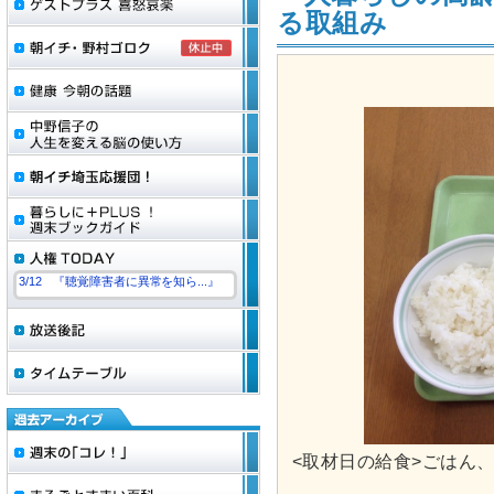
る取組み
3/12 『聴覚障害者に異常を知ら...』
<取材日の給食>ごはん