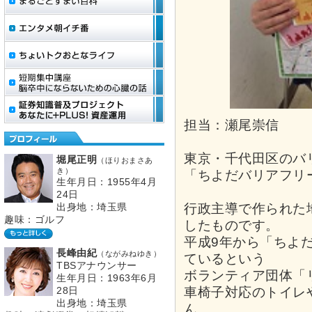
担当：瀬尾崇信
東京・千代田区のバ
堀尾正明
（ほりおまさあ
き）
「ちよだバリアフリ
生年月日：1955年4月
24日
行政主導で作られた
出身地：埼玉県
趣味：ゴルフ
したものです。
平成9年から「ちよ
長峰由紀
（ながみねゆき）
ているという
TBSアナウンサー
ボランティア団体「
生年月日：1963年6月
車椅子対応のトイレ
28日
出身地：埼玉県
ん、