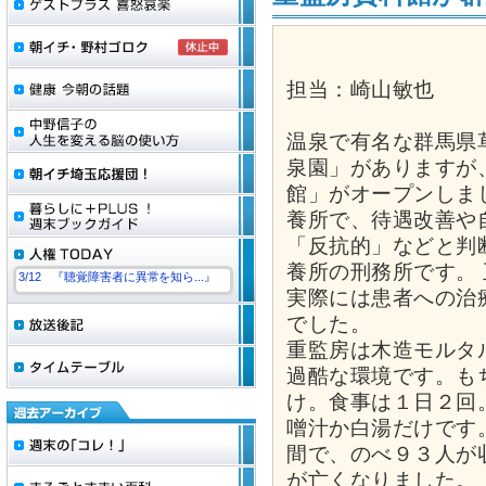
担当：崎山敏也
温泉で有名な群馬県
泉園」がありますが
館」がオープンしま
養所で、待遇改善や
「反抗的」などと判
養所の刑務所です。
3/12 『聴覚障害者に異常を知ら...』
実際には患者への治
でした。
重監房は木造モルタ
過酷な環境です。も
け。食事は１日２回
噌汁か白湯だけです
間で、のべ９３人が
が亡くなりました。