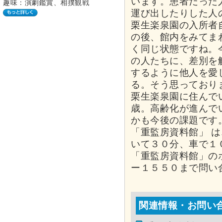
います。患者だった
趣味：演劇鑑賞、相撲観戦
運び出したりした人
栗生楽泉園の入所者
の後、館内をみてま
く同じ状態ですね。
の人たちに、差別を
するように他人を愛
る。そう思っており
栗生楽泉園に住んで
歳。高齢化が進んで
かも今後の課題です
「重監房資料館」 
いて３０分、車で１
「重監房資料館」の
ー１５５０まで問い
関連情報・お問い