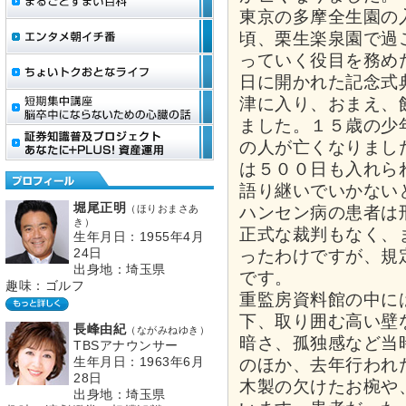
東京の多摩全生園の
頃、栗生楽泉園で過
っていく役目を務め
日に開かれた記念式
津に入り、おまえ、
ました。１５歳の少
の人が亡くなりまし
は５００日も入れら
語り継いでいかない
堀尾正明
（ほりおまさあ
ハンセン病の患者は
き）
正式な裁判もなく、
生年月日：1955年4月
24日
ったわけですが、規
出身地：埼玉県
です。
趣味：ゴルフ
重監房資料館の中に
下、取り囲む高い壁
長峰由紀
（ながみねゆき）
暗さ、孤独感など当
TBSアナウンサー
生年月日：1963年6月
のほか、去年行われ
28日
木製の欠けたお椀や
出身地：埼玉県