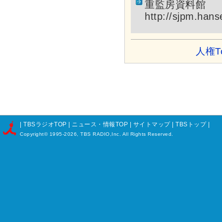
重監房資料館
http://sjpm.hanse
人権T
|
TBSラジオTOP
|
ニュース・情報TOP
|
サイトマップ
|
TBSトップ
|
Copyright©
1995-2026, TBS RADIO,Inc. All Rights Reserved.