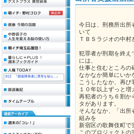
今日は、刑務所出所
いて
ＴＢＳラジオの中村
犯罪者が刑期を終え
には、
仕事と住むところの
なかなか簡単にいか
3/12 『聴覚障害者に異常を知ら...』
こうしたなか、再び
１０年以上ずっと増
再犯者のうち６割か
タがあります。
そんななか、「出所
組みを
新宿区の歌舞伎町で
このプロジェクトの実