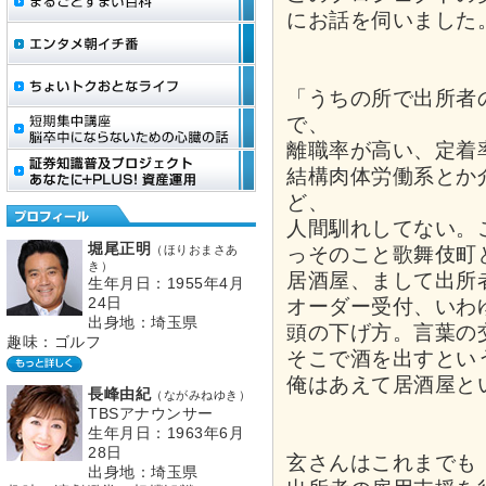
にお話を伺いました
「うちの所で出所者
で、
離職率が高い、定着
結構肉体労働系とか
ど、
人間馴れしてない。
堀尾正明
（ほりおまさあ
っそのこと歌舞伎町
き）
居酒屋、まして出所
生年月日：1955年4月
24日
オーダー受付、いわ
出身地：埼玉県
頭の下げ方。言葉の
趣味：ゴルフ
そこで酒を出すとい
俺はあえて居酒屋と
長峰由紀
（ながみねゆき）
TBSアナウンサー
生年月日：1963年6月
28日
玄さんはこれまでも
出身地：埼玉県