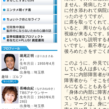
ません。発病した２
に付き添われて病院
ったのそうですが、
に席を取ってくれて
いると、周りからも
視線が来るんです。
といちいち説明する
いですし、親不孝な
後ろめたさをすごく
堀尾正明
（ほりおまさあ
き）
このように、外見で
生年月日：1955年4月
24日
している人は多いん
出身地：埼玉県
ースに内部障害者が
趣味：ゴルフ
障害者から「そこを
ルになることもある
長峰由紀
（ながみねゆき）
「身体の内部に障害
TBSアナウンサー
生年月日：1963年6月
ている人だけでも１
28日
ス」マークは、身に
出身地：埼玉県