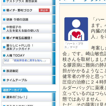
「ハー
ます。
内臓の
人」を
「ハート・プラ
考案し
ス」マーク
会」です。崎山敏也
枝さんを取材しまし
3/12 『聴覚障害者に異常を知ら...』
る膠原病に難病の肺
担がかかるようなこ
健常者の半分と思っ
圧症の治療に２４時
ルダーバッグに薬液
立っているのはつら
態ではありません。
ただ、その障害は見