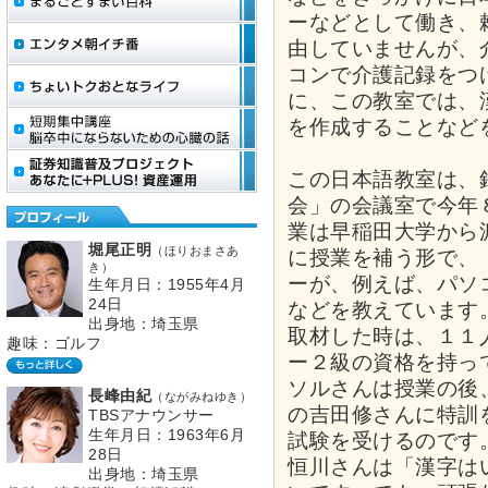
ーなどとして働き、
由していませんが、
コンで介護記録をつ
に、この教室では、
を作成することなど
この日本語教室は、
会」の会議室で今年
業は早稲田大学から
堀尾正明
（ほりおまさあ
に授業を補う形で、
き）
ーが、例えば、パソ
生年月日：1955年4月
24日
などを教えています
出身地：埼玉県
取材した時は、１１
趣味：ゴルフ
ー２級の資格を持っ
ソルさんは授業の後
長峰由紀
（ながみねゆき）
の吉田修さんに特訓
TBSアナウンサー
生年月日：1963年6月
試験を受けるのです
28日
恒川さんは「漢字は
出身地：埼玉県