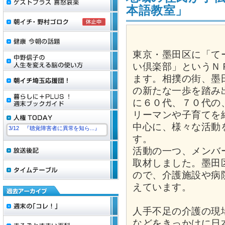
本語教室」
東京・墨田区に「て
い倶楽部」というＮ
ます。相撲の街、墨
の新たな一歩を踏み
に６０代、７０代の
リーマンや子育てを
中心に、様々な活動
3/12 『聴覚障害者に異常を知ら...』
す。
活動の一つ、メンバ
取材しました。墨田
ので、介護施設や病
えています。
人手不足の介護の現
などをきっかけに日