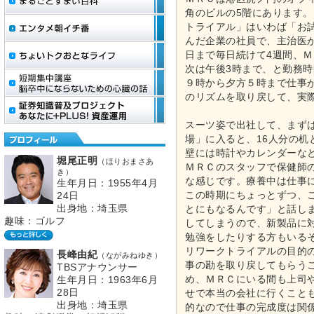
角のビルの5階にあります
トライアル」はいわば「お
んだ企業の社員で、主治医
日まで毎日続けて4週間、
次は午後3時まで、と勤務
９時から夕方５時まで仕事
のリズムを取り戻して、実
スーツ姿で出社して、まず
場」に入ると、16人分の
壁には時計やカレンダーな
堀尾正明
（ほりおまさあ
ＭＲＣのスタッフで保健師
き）
な感じです。療養中は仕事
生年月日：1955年4月
この時期にちょっとずつ、
24日
出身地：埼玉県
とにもなるんです」と話し
趣味：ゴルフ
してしまうので、新製品に
勉強をしたりする方もいる
リワークトライアルの目的
長峰由紀
（ながみねゆき）
事の勘を取り戻してもらう
TBSアナウンサー
め、ＭＲＣにいる間も上司
生年月日：1963年6月
28日
せで本当の会社に行くこと
出身地：埼玉県
的なので仕事の完成度は関