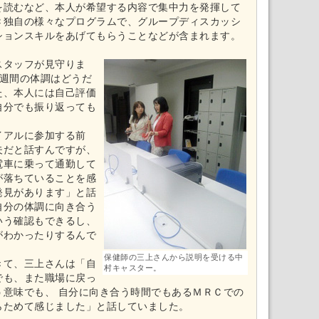
を読むなど、本人が希望する内容で集中力を発揮して
Ｃ独自の様々なプログラムで、グループディスカッシ
ションスキルをあげてもらうことなどが含まれます。
スタッフが見守りま
１週間の体調はどうだ
た、本人には自己評価
自分でも振り返っても
イアルに参加する前
夫だと話すんですが、
電車に乗って通勤して
が落ちていることを感
発見があります」と話
自分の体調に向き合う
いう確認もできるし、
がわかったりするんで
保健師の三上さんから説明を受ける中
きて、三上さんは「自
村キャスター。
でも、また職場に戻っ
う意味でも、 自分に向き合う時間でもあるＭＲＣでの
らためて感じました」と話していました。