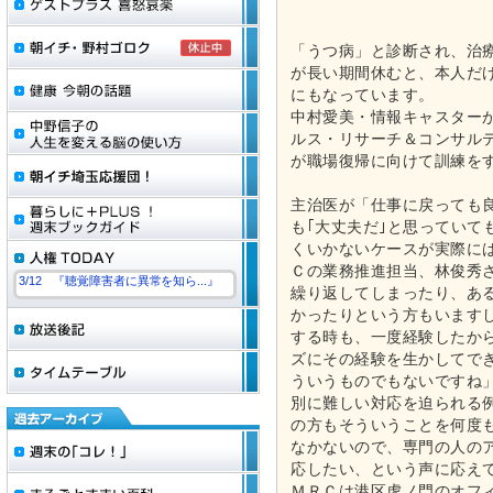
「うつ病」と診断され、治
が長い期間休むと、本人だ
にもなっています。
中村愛美・情報キャスター
ルス・リサーチ＆コンサル
が職場復帰に向けて訓練を
主治医が「仕事に戻っても
も｢大丈夫だ｣と思っていて
くいかないケースが実際に
Ｃの業務推進担当、林俊秀
3/12 『聴覚障害者に異常を知ら...』
繰り返してしまったり、あ
かったりという方もいます
する時も、一度経験したから
ズにその経験を生かしてで
ういうものでもないですね
別に難しい対応を迫られる
の方もそういうことを何度
なかないので、専門の人の
応したい、という声に応え
ＭＲＣは港区虎ノ門のオフ