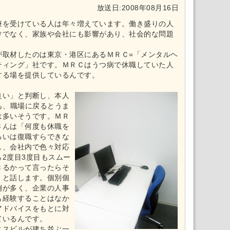
放送日:2008年08月16日
療を受けている人は年々増えています。働き盛りの人
けでなく、家族や会社にも影響があり、社会的な問題
が取材したのは東京・港区にあるＭＲＣ=「メンタルヘ
ティング」社です。ＭＲＣはうつ病で休職していた人
する場を提供しているんです。
良い」と判断し、本人
も、職場に戻るとうま
は多いそうです。ＭＲ
さんは「何度も休職を
るいは復職すらできな
し、会社内で色々対応
2度目3度目もスムー
きるかって言ったらそ
」と話します。個別個
例が多く、企業の人事
も経験することはなか
アドバイスをもとに対
ているんです。
ィスビルが建ち並ぶ一