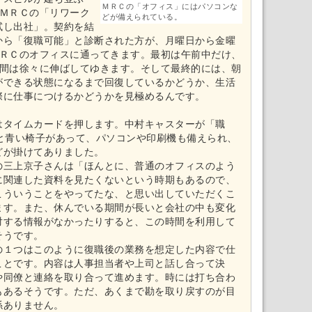
ＭＲＣの「オフィス」にはパソコンな
。ＭＲＣの「リワーク
どが備えられている。
試し出社」。契約を結
から「復職可能」と診断された方が、月曜日から金曜
ＭＲＣのオフィスに通ってきます。最初は午前中だけ、
時間は徐々に伸ばしてゆきます。そして最終的には、朝
ができる状態になるまで回復しているかどうか、生活
際に仕事につけるかどうかを見極めるんです。
はタイムカードを押します。中村キャスターが「職
机と青い椅子があって、パソコンや印刷機も備えられ、
どが掛けてありました。
の三上京子さんは「ほんとに、普通のオフィスのよう
に関連した資料を見たくないという時期もあるので、
こういうことをやってたな、と思い出していただくこ
ます。また、休んでいる期間が長いと会社の中も変化
対する情報がなかったりすると、この時間を利用して
そうです。
の１つはこのように復職後の業務を想定した内容で仕
ことです。内容は人事担当者や上司と話し合って決
や同僚と連絡を取り合って進めます。時には打ち合わ
もあるそうです。ただ、あくまで勘を取り戻すのが目
係ありません。