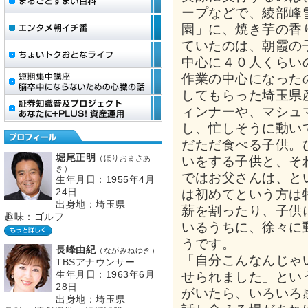
ープなどで、綾部峰
園」に、焼き芋の香
ていたのは、朝霞の
中心に４０人くらい
作業の中心になった
してもらった埼玉県
ィンナーや、マシュ
し、忙しそうに動い
だただ食べる子供。
堀尾正明
（ほりおまさあ
いをする子供と、そ
き）
ではお父さんは、と
生年月日：1955年4月
24日
は初めてという方は
出身地：埼玉県
薪を割ったり、子供
趣味：ゴルフ
いるうちに、徐々に
うです。
長峰由紀
（ながみねゆき）
「自分こんなんじゃ
TBSアナウンサー
生年月日：1963年6月
せられました」とい
28日
がいたら、いろいろ
出身地：埼玉県