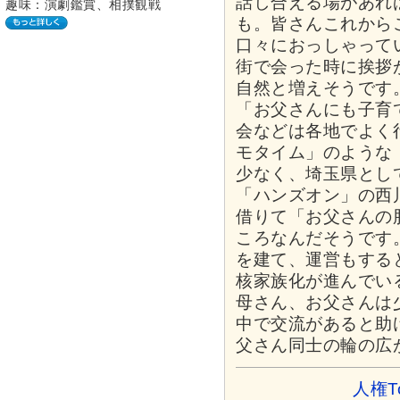
話し合える場があれ
趣味：演劇鑑賞、相撲観戦
も。皆さんこれから
口々におっしゃって
街で会った時に挨拶
自然と増えそうです
「お父さんにも子育
会などは各地でよく
モタイム」のような
少なく、埼玉県とし
「ハンズオン」の西
借りて「お父さんの
ころなんだそうです
を建て、運営もする
核家族化が進んでい
母さん、お父さんは
中で交流があると助
父さん同士の輪の広
人権T