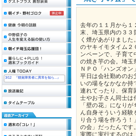
去年の１１月から１
末、埼玉県内の３３
く煙があがりました
のヤキイモタイム２
ンペーンで、子育て
の焼き芋の会。埼玉
ＮＰＯ「ハンズオン
平日は会社勤めのお
3/12 『聴覚障害者に異常を知ら...』
いの場をなかなか持
連れてったり、保育
士やお子さん同士は
「壁の花」になりが
ん自身そういう経験
り合う場を作ろう！
の会」だったんです
実際に実行するのは