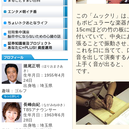
この「ムックリ」は
もポピュラーな楽器
15cmほどの竹の板
付いていて、中央に
張ることで振動させ
これを口に当てて、
音を出して演奏する
上手く音が出ると、
堀尾正明
（ほりおまさあ
です。
き）
生年月日：1955年4月
24日
出身地：埼玉県
趣味：ゴルフ
長峰由紀
（ながみねゆき）
TBSアナウンサー
生年月日：1963年6月
28日
出身地：埼玉県