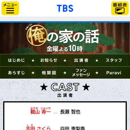
「TBSテレビ」トップ
サイドメニュー
みやま じゅいち
観山 寿一
…
長瀬 智也
しだ
志田 さくら
…
戸田 恵梨香