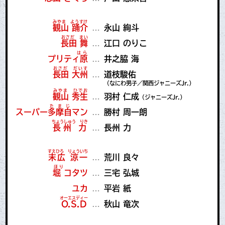
みやま ようすけ
観山 踊介
…
永山 絢斗
おさだ まい
長田 舞
…
江口 のりこ
はら
プリティ原
…
井之脇 海
おさだ だいす
長田 大州
…
道枝駿佑
（なにわ男子／
関西ジャニーズJr.）
みやま ひでお
観山 秀生
…
羽村 仁成
（ジャニーズJr.）
たまじ
スーパー多摩自マン
…
勝村 周一朗
ちょうしゅう りき
長州 力
…
長州 力
すえひろ りょういち
末広 涼一
…
荒川 良々
ほり
堀 コタツ
…
三宅 弘城
ユカ
…
平岩 紙
オーエスディー
O.S.D
…
秋山 竜次