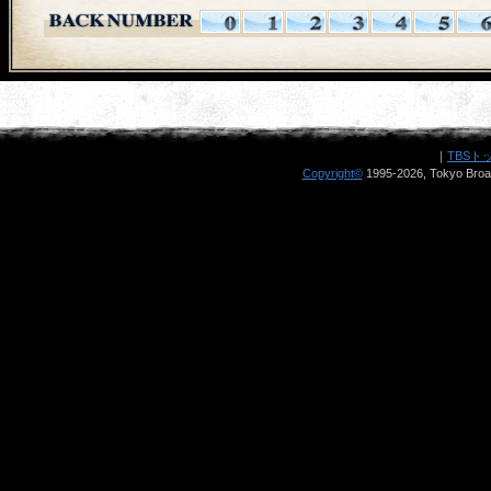
｜
TBSト
Copyright
©
1995-2026, Tokyo Broad