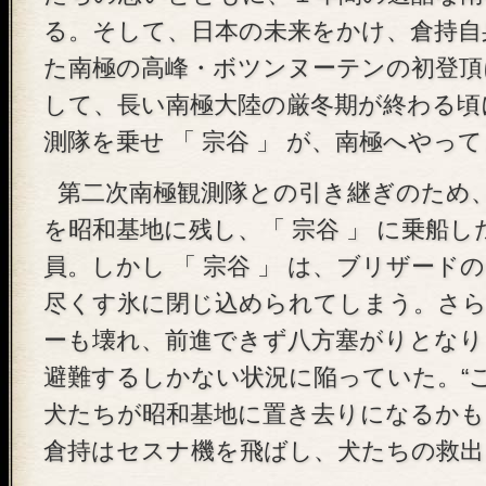
る。そして、日本の未来をかけ、倉持自
た南極の高峰・ボツンヌーテンの初登頂
して、長い南極大陸の厳冬期が終わる頃
測隊を乗せ 「 宗谷 」 が、南極へやっ
第二次南極観測隊との引き継ぎのため、
を昭和基地に残し、「 宗谷 」 に乗船
員。しかし 「 宗谷 」 は、ブリザード
尽くす氷に閉じ込められてしまう。さ
ーも壊れ、前進できず八方塞がりとなり
避難するしかない状況に陥っていた。“
犬たちが昭和基地に置き去りになるかもし
倉持はセスナ機を飛ばし、犬たちの救出