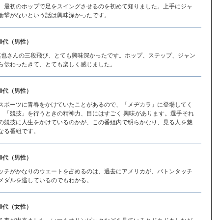
、最初のホップで足をスイングさせるのを初めて知りました。上手にジャ
衝撃がないという話は興味深かったです。
40代（男性）
亀慎也さんの三段飛び、とても興味深かったです。ホップ、ステップ、ジャン
ら伝わったきて、とても楽しく感じました。
30代（男性）
スポーツに青春をかけていたことがあるので、「メヂカラ」に登場してく
、「競技」を行うときの精神力、目にはすごく 興味があります。選手それ
の競技に人生をかけているのかが、この番組内で明らかなり、見る人を魅
なる番組です。
60代（男性）
ッチがかなりのウエートを占めるのは、過去にアメリカが、バトンタッチ
メダルを逃しているのでもわかる。
30代（女性）