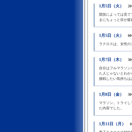
1月5日（火）
2
競技によっては見て
まにちょっと目が疲
1月5日（火）
6
ラクロスは、女性の
1月7日（木）
3
自分はフルマラソンを
た人じゃないとわか
挑戦したい気持ちは
1月8日（金）
3
マラソン。トライし
た内容でした。
1月11日（月）