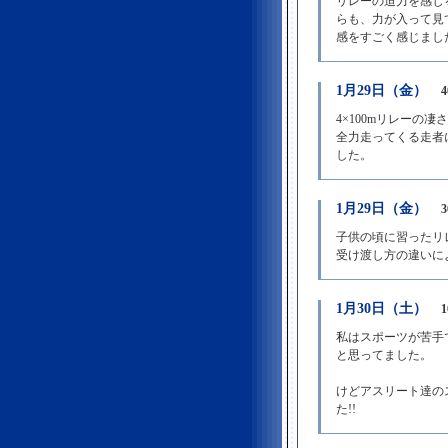
リレーの迫力を感じ
らも、力が入って見
感をすごく感じまし
1月29日（金）
4×100mリレー
全力走ってくる走者
した。
1月29日（金）
子供の頃に習ったリ
受け渡し方の違いに
1月30日（土）
私はスポーツが苦手
と思ってました。
けどアスリート達の
た!!