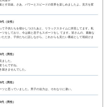
哲周選手
落とす目線。さあ、パワーとスピードの世界を楽しめましたよ。見方を変
。
30代（女性）
って子供たちを寝かしつけたあと、リラックスタイムに拝見してます。私
ーツをしており、今は娘と息子もスポーツをし てます。皆さんの、素敵な
いただき、子供たちに話しながら、これからも見たい番組として視続けま
30代（男性）
見ました。
使うんですね。
き届きませんでした。
60代（男性）
ーツと思っていました。男子の迫力は、それなりに凄い。
30代（男性）