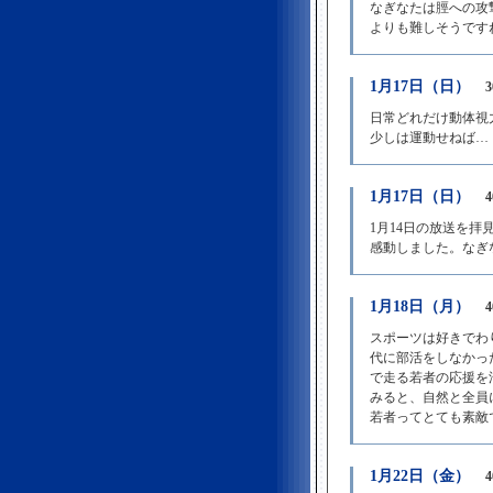
なぎなたは脛への攻
よりも難しそうです
1月17日（日）
日常どれだけ動体視
少しは運動せねば…
1月17日（日）
1月14日の放送を
感動しました。なぎ
1月18日（月）
スポーツは好きでわ
代に部活をしなかっ
で走る若者の応援を
みると、自然と全員
若者ってとても素敵
1月22日（金）