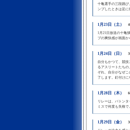
十亀選手の三段跳び
ンプしたときは足に
1月23日（土）
1月21日放送の十
プの爽快感が画面か
1月24日（日）
自分もかつて、競技
るアスリートたちの
ぞれ、自分がなぜこ
了します。釘付けに
1月28日（木）
リレーは、バトンタ
ミスで何度も失格で
1月29日（金）