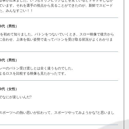
る事が出来ました。いつもオリンピックなどを見ているとドキドキしなが
ています。それを選手の視点から見ることができたのが、新鮮でスピード
た。みんなすごい！！
40代（男性）
の凄さを初めて知りました。バトンをつないでいくとき、スロー映像で後方から
に合わせ、上体を低い姿勢で走ってバトンを受け取る状況がよくわかりま
30代（男性）
レーのバトン受け渡しとは全く違うものでした。
よるロスを比較する映像も見たかったです。
10代（女性）
でなにが楽しいんだ?
スポーツへの熱い思いが伝わって、スポーツやってみようかな?と思いまし