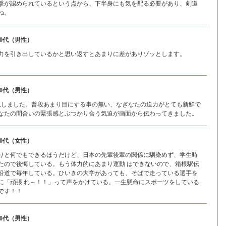
撃が認められているという点から、下半身にも気を配る必要があり、剣道
ね。
30代（男性）
力を引き出しているかと思い返すとあまりに差がありゾッとします。
40代（男性）
拝見しました。普段あまり目にする事の無い、なぎなたの迫力がとても新鮮で
なたの間合いの緊張感とぶつかり合う気迫が画面から伝わってきました。
40代（女性）
りと何でもできるほうだけど、日本の先輩後輩の関係に馴染めず、学生時
たので後悔している。もう体力的にあまり運動 はできないので、箱根駅伝
沿道で毎年している。ひいきの大学があっても、そばで走っている選手を
に「頑張 れ～！！」って声をかけている。一生懸命にスポーツをしている
です！！
40代（男性）