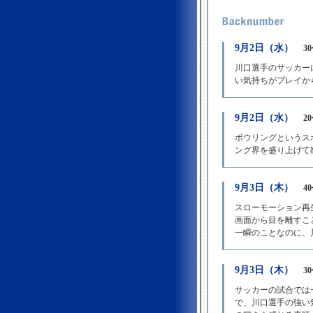
9月2日（水）
3
川口選手のサッカー
い気持ちがプレイか
9月2日（水）
2
ボウリングというス
ング界を盛り上げて
9月3日（木）
4
スローモーション再
画面から目を離すこ
一瞬のことなのに、
9月3日（木）
3
サッカーの試合では
で、川口選手の強い