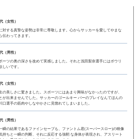
0代（女性）
に対する真摯な姿勢は非常に尊敬します。心からサッカーを愛してやまな
ら伝わってきます。
0代（男性）
ポーツの奥の深さを改めて実感しました。それと浅田梨奈選手にはボウリ
欲しいです。
0代（女性）
生の美しさに驚きました。スポーツにはあまり興味がなかったのですが、
とが出来ませんでした。サッカーのゴールキー パーのプレイなんてほんの
川口選手の筋肉やしなやかさに見惚れてしまいました。
0代（男性）
一瞬の結果であるファインセーブも、ファントム君(スーパースロー)の映像
気持ちと一瞬の判断、それに反応する強靭 な身体が表現され、アスリート