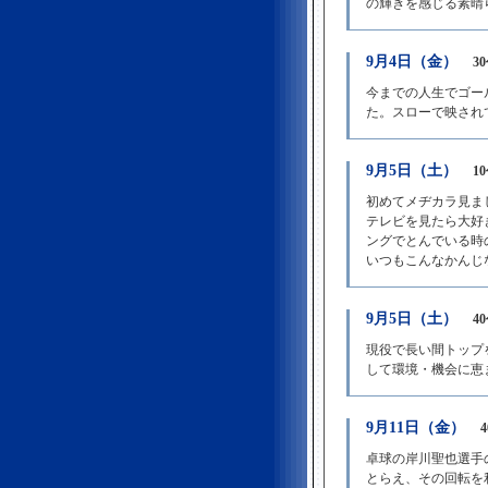
の輝きを感じる素晴
9月4日（金）
3
今までの人生でゴー
た。スローで映され
9月5日（土）
1
初めてメヂカラ見ま
テレビを見たら大好
ングでとんでいる時
いつもこんなかんじ
9月5日（土）
4
現役で長い間トップ
して環境・機会に恵
9月11日（金）
卓球の岸川聖也選手
とらえ、その回転を