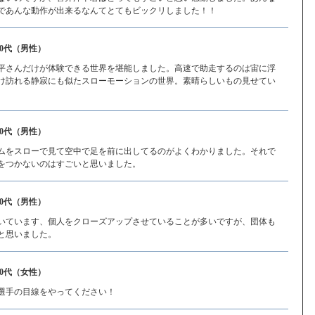
であんな動作が出来るなんてとてもビックリしました！！
40代（男性）
平さんだけが体験できる世界を堪能しました。高速で助走するのは宙に浮
け訪れる静寂にも似たスローモーションの世界。素晴らしいもの見せてい
30代（男性）
ムをスローで見て空中で足を前に出してるのがよくわかりました。それで
をつかないのはすごいと思いました。
40代（男性）
いています、個人をクローズアップさせていることが多いですが、団体も
と思いました。
30代（女性）
選手の目線をやってください！