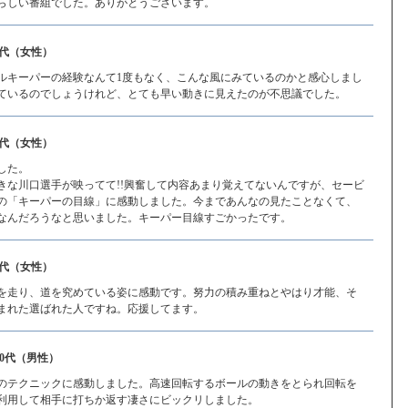
らしい番組でした。ありがとうございます。
0代（女性）
ルキーパーの経験なんて1度もなく、こんな風にみているのかと感心しまし
ているのでしょうけれど、とても早い動きに見えたのが不思議でした。
0代（女性）
した。
きな川口選手が映ってて!!興奮して内容あまり覚えてないんですが、セービ
の「キーパーの目線」に感動しました。今まであんなの見たことなくて、
なんだろうなと思いました。キーパー目線すごかったです。
0代（女性）
を走り、道を究めている姿に感動です。努力の積み重ねとやはり才能、そ
まれた選ばれた人ですね。応援してます。
40代（男性）
のテクニックに感動しました。高速回転するボールの動きをとられ回転を
利用して相手に打ちか返す凄さにビックリしました。