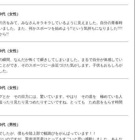
20代（女性）
の方をみて、みなさんキラキラしているように見えました。自分の青春時
ました。また、何かスポーツを始めよう!!という気持ちになりました!!!!
ら!!
30代（女性）
の瞬間、なんだか怖くて瞬きしてしまいました。まるで自分が体感してい
ことができ、そのスポーツに一歩近づけた気がします。子供もおもしろが
した。
30代（女性）
グとか その目力には、驚いています。やはり その道を 極めている人
追ったり見たり見つめたりすごいですね。とっても ため息をもらす時間
10代（男性）
でしたが、僕も今陸上部で幅跳びをがんばっています！！
ないのですが、菅井洋平君はとってもすごいと思い感動しました。あんな