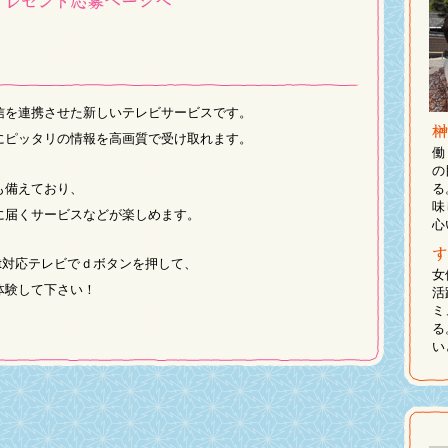
信を連携させた新しいテレビサービスです。
にピッタリの情報を高画質で受け取れます。
働
の
も備えており、
る
味
に届くサービスなどが楽しめます。
心
ast対応テレビでｄボタンを押して、
女
体験して下さい！
活
ミ
る
い