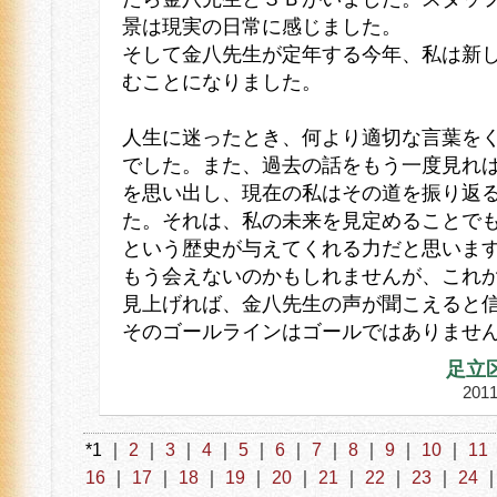
景は現実の日常に感じました。
そして金八先生が定年する今年、私は新
むことになりました。
人生に迷ったとき、何より適切な言葉を
でした。また、過去の話をもう一度見れ
を思い出し、現在の私はその道を振り返
た。それは、私の未来を見定めることで
という歴史が与えてくれる力だと思いま
もう会えないのかもしれませんが、これ
見上げれば、金八先生の声が聞こえると
そのゴールラインはゴールではありませ
足立
20
*1 ｜
2
｜
3
｜
4
｜
5
｜
6
｜
7
｜
8
｜
9
｜
10
｜
11
16
｜
17
｜
18
｜
19
｜
20
｜
21
｜
22
｜
23
｜
24