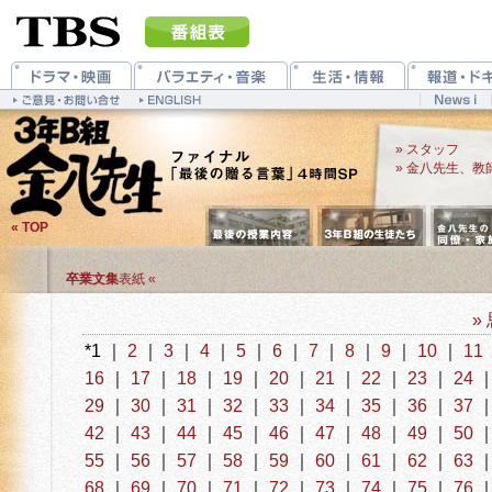
» スタッフ
» 金八先生、教
« TOP
卒業文集
表紙 «
»
*1 ｜
2
｜
3
｜
4
｜
5
｜
6
｜
7
｜
8
｜
9
｜
10
｜
11
16
｜
17
｜
18
｜
19
｜
20
｜
21
｜
22
｜
23
｜
24
29
｜
30
｜
31
｜
32
｜
33
｜
34
｜
35
｜
36
｜
37
42
｜
43
｜
44
｜
45
｜
46
｜
47
｜
48
｜
49
｜
50
55
｜
56
｜
57
｜
58
｜
59
｜
60
｜
61
｜
62
｜
63
68
｜
69
｜
70
｜
71
｜
72
｜
73
｜
74
｜
75
｜
76