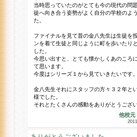
当時思っていたのがとても今の現代の問
徒へ向き合う姿勢がよく自分の学校のよ
た。
ファイナルを見て昔の金八先生は生徒を
ンを着て生徒と同じように町を歩いたり
した。
今思い出すと、とても懐かしくあのころ
て思います。
今度はシリーズ１から見ていきたいです
金八先生それにスタッフの方々３２年と
様でした。
それとたくさんの感動をありがとうござ
他校元
20
ありがとうございました。