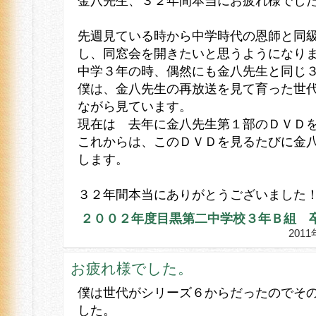
金八先生、３２年間本当にお疲れ様でし
先週見ている時から中学時代の恩師と同
し、同窓会を開きたいと思うようになり
中学３年の時、偶然にも金八先生と同じ
僕は、金八先生の再放送を見て育った世
ながら見ています。
現在は 去年に金八先生第１部のＤＶＤ
これからは、このＤＶＤを見るたびに金
します。
３２年間本当にありがとうございました
２００２年度目黒第二中学校３年Ｂ組 
201
お疲れ様でした。
僕は世代がシリーズ６からだったのでそ
した。