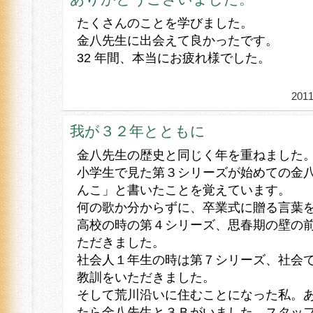
たくさんのことを学びました。
金八先生に出会えて良かったです。
32 年間、本当にお疲れ様でした。
20
我が３２年とともに
金八先生の歴史と同じく年を重ねました
小学生で見た第３シリーズが始めての金
んこ」と書いたことを覚えています。
何の歌か分からずに、卒業式に贈る言葉
高校の時の第４シリーズ、思春期の壁の
ただきました。
社会人１年生の時は第７シリーズ、社会
教訓をいただきました。
そして荒川沿いに住むことになった私。
たら金八先生と３Ｂがいました。スタッ