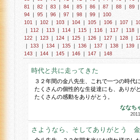
81
｜
82
｜
83
｜
84
｜
85
｜
86
｜
87
｜
88
｜
89
94
｜
95
｜
96
｜
97
｜
98
｜
99
｜
100
101
｜
102
｜
103
｜
104
｜
105
｜
106
｜
107
｜
1
｜
112
｜
113
｜
114
｜
115
｜
116
｜
117
｜
118
122
｜
123
｜
124
｜
125
｜
126
｜
127
｜
128
｜
1
｜
133
｜
134
｜
135
｜
136
｜
137
｜
138
｜
139
143
｜
144
｜
145
｜
146
｜
147
｜
148
時代と共に走ってきた
３２年間の金八先生、これで一つの時代
たくさんの個性的な生徒達にも、ありが
たくさんの感動をありがとう。
ななち
20
さようなら、そしてありがとう 金