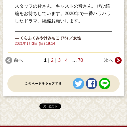
スタッフの皆さん、キャストの皆さん、ぜひ続
編をお待ちしています。2020年で一番ハラハラ
したドラマ。続編お願いします。
くらふくみやけみちこ
(75)
／女性
2021年1月3日 (日) 19:14
前へ
1
2
3
4
70
次へ
ツイートする
シェアする
LINE
このページをシェアする