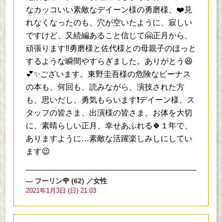
なカッコいい素敵なデイーン様の勇磨様、❤️見
れなくなったのも、穴が空いたように、寂しい
ですけど、又続編あること信じて🤗正月から、
頑張ります‼️勇磨様と佐代様との母親子のほっと
するような瞬間やすらぎました。ありがとう😆
💕✨ございます。東野圭吾様の危険なビーナス
の本も、何回も、読みながら、演技された方
も、思いだし、勇気もらいます❗デイーン様、ス
タッフの皆さま、出演様の皆さま、お体を大切
に、素晴らしい正月、幸せあふれる🍀１年で、
ありますように…素敵な活躍楽しみしにしてい
ます😉
フーリン🌹
(62)
／女性
2021年1月3日 (日) 21:03