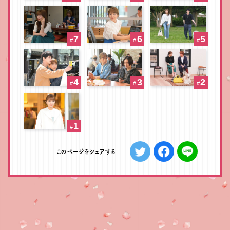
7
6
5
#
#
#
4
3
2
#
#
#
1
#
ツイートする
シェアする
LINEで
このページをシェアする