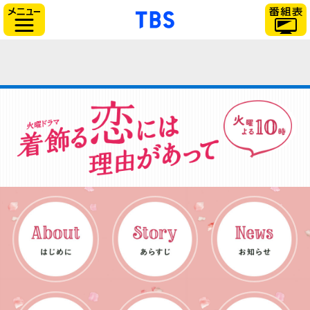
「TBSテレビ」トップ
サイドメニュー
はじめにAbout
あらすじStory
相関図Chart
スタッフStaff