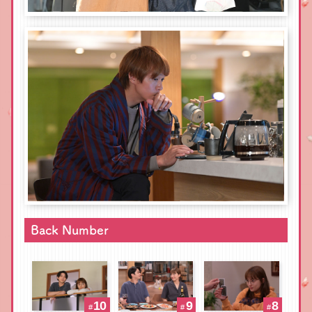
Back Number
10
9
8
#
#
#