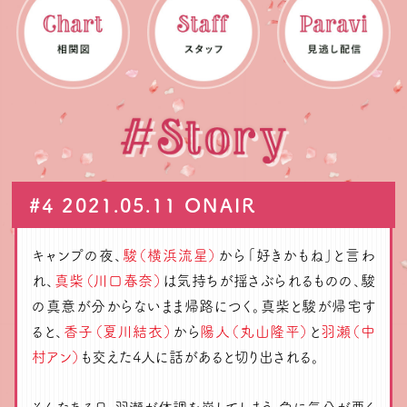
#4 2021.05.11 ONAIR
キャンプの夜、
駿（横浜流星）
から「好きかもね」と言わ
れ、
真柴（川口春奈）
は気持ちが揺さぶられるものの、駿
の真意が分からないまま帰路につく。真柴と駿が帰宅す
ると、
香子（夏川結衣）
から
陽人（丸山隆平）
と
羽瀬（中
村アン）
も交えた4人に話があると切り出される。