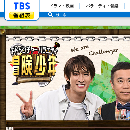
「TBSテレビ」トップページ
ドラマ・映画
バラエティ・音楽
番組表
検索