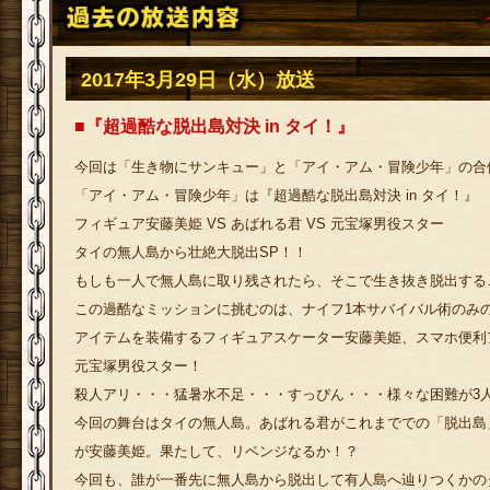
2017年3月29日（水）放送
■『超過酷な脱出島対決 in タイ！』
今回は「生き物にサンキュー」と「アイ・アム・冒険少年」の合体
「アイ・アム・冒険少年」は『超過酷な脱出島対決 in タイ！』
フィギュア安藤美姫 VS あばれる君 VS 元宝塚男役スター
タイの無人島から壮絶大脱出SP！！
もしも一人で無人島に取り残されたら、そこで生き抜き脱出する
この過酷なミッションに挑むのは、ナイフ1本サバイバル術のみ
アイテムを装備するフィギュアスケーター安藤美姫、スマホ便利
元宝塚男役スター！
殺人アリ・・・猛暑水不足・・・すっぴん・・・様々な困難が3
今回の舞台はタイの無人島。あばれる君がこれまででの「脱出島
が安藤美姫。果たして、リベンジなるか！？
今回も、誰が一番先に無人島から脱出して有人島へ辿りつくかの