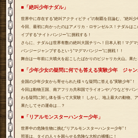
■「絶叫少年ナダル」
世界中に存在する“絶叫アクティビティ”の制覇を目論む、“絶叫少
今回、最初に向かったのはアメリカ・ロサンゼルス！ナダルはこ
イブする“ナイトバンジー”に挑戦する！
さらに、ナダルは世界有数の絶叫大国チリへ！日本人初！マグマ
バンジージャンプするという“マグマバンジー”に挑戦！！
舞台は一年前に大噴火を起こしたばかりのビジャリカ火山。果たし
■「少年少女の疑問に何でも答える実験少年 ジャン
全国の少年少女から寄せられた様々な疑問に答える“実験少年”！
今回は動物王国、南アフリカ共和国でライオンやゾウなどサバン
わる疑問に対し体を張って大実験！ しかし、地上最大の動物、
果たしてその運命は…？
■「リアルモンスターハンター少年」
世界中の危険生物に挑む“リアルモンスターハンター少年”！
照英は、タイの人々を困らせる危険な大蛇の捕獲に！