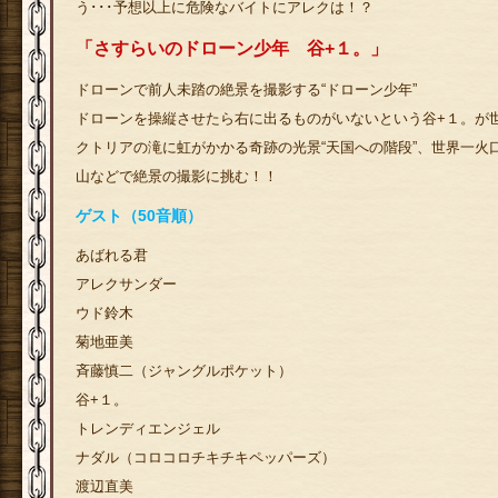
う･･･予想以上に危険なバイトにアレクは！？
「さすらいのドローン少年 谷+１。」
ドローンで前人未踏の絶景を撮影する“ドローン少年”
ドローンを操縦させたら右に出るものがいないという谷+１。が
クトリアの滝に虹がかかる奇跡の光景“天国への階段”、世界一火
山などで絶景の撮影に挑む！！
ゲスト（50音順）
あばれる君
アレクサンダー
ウド鈴木
菊地亜美
斉藤慎二（ジャングルポケット）
谷+１。
トレンディエンジェル
ナダル（コロコロチキチキペッパーズ）
渡辺直美