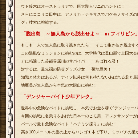
ウド鈴木はオーストラリアで、巨大殺人ワニのハントに！
さらにココリコ田中は、アメリカ・テキサスでバケモノサイズの
グ」捜索に挑戦する。
「脱出島 ～無人島から脱出せよ～ in フィリピン
もしも一人で無人島に取り残されたら･･･そこで生き抜き脱出す
この過酷なミッションに挑むのは、大学時代は登山部で全国大会
アに精通した芸能界屈指のサバイバー･･･あばれる君！
対するは、最先端の防災グッズ少女･･･菊地亜美！
知識と体力はあるが、ナイフ以外は何も持たないあばれる君と最
地亜美が無人島から本気の大脱出に挑む！
「デンジャーバイト少年アレク」
世界中の危険なバイトに挑戦し、本気でお金を稼ぐ“デンジャーバ
今回の挑戦に名乗りをあげた日本一のヒモ男、アレクサンダーが
パールで最も危険なバイト「ハチミツ採り」に挑む！
高さ100メートルの崖の上からハシゴ１本で下り、ミツバチの巣