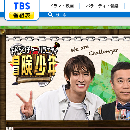
「TBSテレビ」トップページ
ドラマ・映画
バラエティ・音楽
番組表
検索