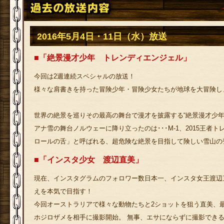
2016年5月4日・11日（水）放送
■「絶景漫才少年 トレンディエンジェル」
今回は2週連続スペシャルの放送！
様々な肩書きを持った冒険少年・冒険少女たちが地球を大冒険し
世界の絶景を巡りその最高の舞台で漫才を披露する“絶景漫才少年
アナ雪の舞台ノルウェーに降り立ったのは･･･M-1、2015王者
ロールの舌」と呼ばれる、超危険な絶景を目指して険しい雪山の
■「インスタ少女 渡辺直美」
現在、インスタグラムのフォロワー数日本一、インスタ女王渡辺
えを本気で目指す！
今回オーストラリアで様々な動物たちと2ショットを狙う直美、
ホジロザメを相手に撮影開始。 無事、エサにならずに撮影でき