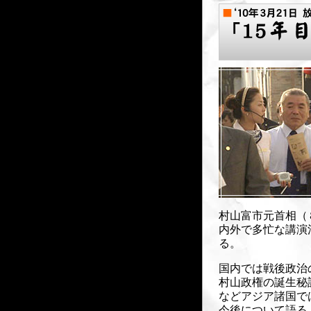
村山富市元首相（
内外で多忙な講演
る。
国内では戦後政治
村山政権の誕生秘
などアジア諸国で
今後について語る