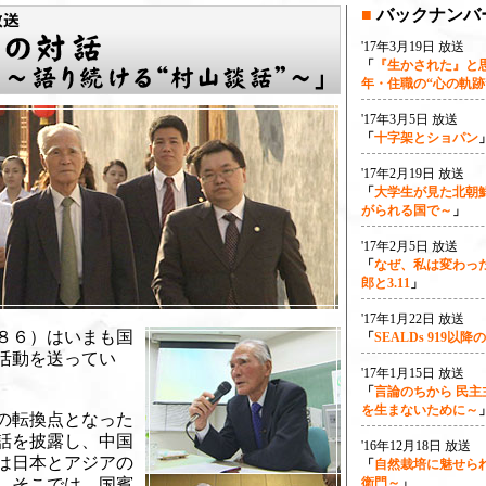
■
バックナンバ
'17年3月19日 放送
「
『生かされた』と思
年・住職の“心の軌跡
'17年3月5日 放送
「
十字架とショパン
'17年2月19日 放送
「
大学生が見た北朝
がられる国で～
」
'17年2月5日 放送
「
なぜ、私は変わっ
郎と3.11
」
'17年1月22日 放送
８６）はいまも国
「
SEALDs 919以降
活動を送ってい
'17年1月15日 放送
「
言論のちから 民主
を生まないために～
の転換点となった
話を披露し、中国
'16年12月18日 放送
は日本とアジアの
「
自然栽培に魅せら
。そこでは、国賓
衛門～
」