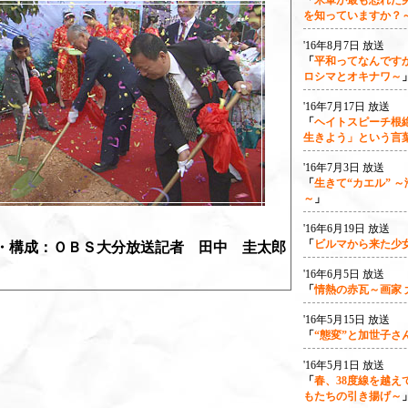
「
米軍が最も恐れた
を知っていますか？
'16年8月7日 放送
「
平和ってなんです
ロシマとオキナワ～
'16年7月17日 放送
「
ヘイトスピーチ根
生きよう」という言
'16年7月3日 放送
「
生きて“カエル” 
～
」
'16年6月19日 放送
「
ビルマから来た少
・構成：ＯＢＳ大分放送記者 田中 圭太郎
'16年6月5日 放送
「
情熱の赤瓦～画家
'16年5月15日 放送
「
“態変”と加世子さ
'16年5月1日 放送
「
春、38度線を越え
もたちの引き揚げ～