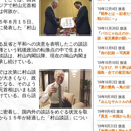
ジアで村山元首相
'16年12月4日 放送
は何故か。
「
戦争とは ～記者た
戦の日に～
」
５年８月１５日、
に発表した「村山
'16年11月20日 放送
「
バカじゃねえのか
故・被災農家の闘い
る反省と平和への決意を表明したこの談話
'16年11月6日 放送
権という戦後政治の転換点の中で生まれ
「
命の記録 ～写真
談話は、村山内閣以降、現在の鳩山内閣ま
承し続けている。
'16年10月16日 放送
「
なすび、叶う夢は
では次第に村山談
福島・全ての被災地
が大きくなり、政
'16年10月2日 放送
となる。そのよう
「
夏の豊島 ～鳥の目
元首相はいまも談
けている。自ら語
'16年9月18日 放送
「
みんなサルトルの
に密着し、国内外の談話をめぐる状況を取
'16年9月4日 放送
「
異見 ～米国から見
から１５年が経過した「村山談話」につい
'16年8月21日 放送