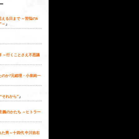
ー
える日まで ～苦悩の6
”～
」
」
鮮 ～行くことさえ不思議
たのか?元総理・小泉純一
の“それから”
」
主義のかたち ～ヒトラー
」
れた男～十四代 中川吉右