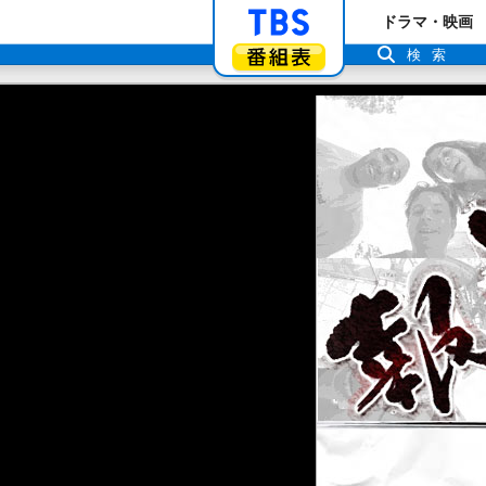
「TBSテレビ」ト
ドラマ・映画
番組表
検索