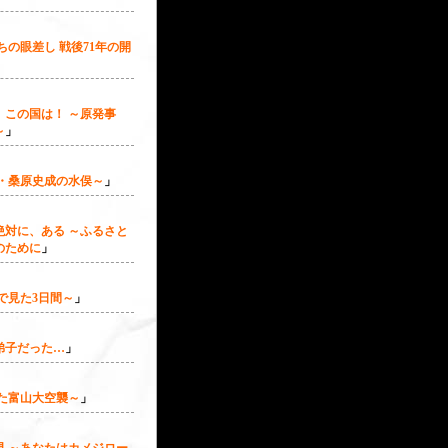
ちの眼差し 戦後71年の開
、この国は！ ～原発事
～
」
家・桑原史成の水俣～
」
絶対に、ある ～ふるさと
のために
」
で見た3日間～
」
弟子だった…
」
た富山大空襲～
」