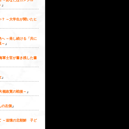
男 ～あなたはカメジロー
～
」
か？ ～大学生が聞いたヒ
」
絶へ ～発し続ける「共に
葉～
」
～海軍士官が書き残した書
女
」
 大嶺政寛の戦後～
」
んの左側
」
て ～追憶の北朝鮮 子ど
」