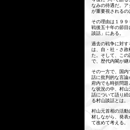
なみの待遇だ。ア
が重要視されるの
その理由は１９９
戦後五十年の節目
談話」にある。
過去の戦争に対す
は、自・社・さ政
た。そして、この
で、歴代内閣が継
その一方で、国内
話に批判的な言論
府内でも時折問題
な状況の中、村山
話について語り続
る村山談話とは。
村山元首相の活動
材しながら、発表
て改めて考える。