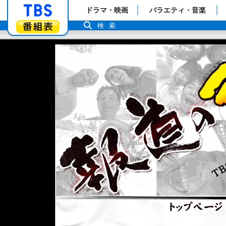
「TBSテレビ」トップページ
ドラマ・映画
バラエティ・音楽
番組表
検索