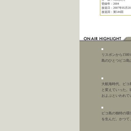
登録年：2004
放送日：2007年05月2
放送回：第544回
リスボンから150
島のひとつピコ島
大航海時代、ピコ
と変えていった。
およぶといわれて
ピコ島の独特の環
を生んだ。かつて