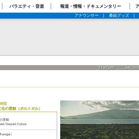
ップページ
バラエティ・音楽
報道・情報・ドキュメンタリー
アナウンサー
番組グッズ
20日
文化の景観（ポルトガル）
の景観
land Vineyard Culture
tugal）