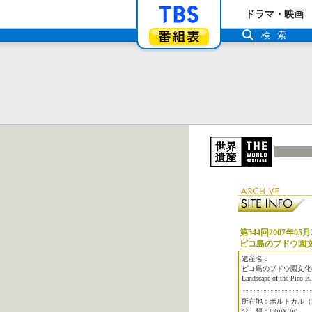
「TBSテレビ」ト
ドラマ・映画
番組表
検索
第544回2007年05月
ピコ島のブドウ園
遺産名：
ピコ島のブドウ園文化
Landscape of the Pico Is
所在地：ポルトガル（Por
分 類：C(iii)C(v)