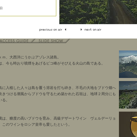
0日
0ｋｍ、大西洋にうかぶアゾレス諸島。
は、今も時おり噴煙をあげるピコ峰がそびえる火山の島である。
島に入植した人々は島を覆う溶岩を打ち砕き、不毛の大地をブドウ畑へ
吹きつける潮風からブドウを守るため築かれた石垣は、地球２周分にも
いる。
境は、糖度の高いブドウを育み、高級デザートワイン ヴェルデーリョ
、このワインをロシア皇帝も愛したという。