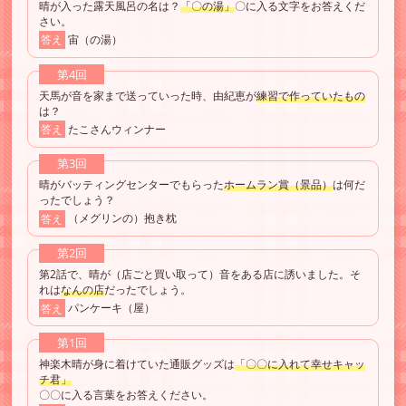
晴が入った露天風呂の名は？
「〇の湯」
〇に入る文字をお答えくだ
さい。
答え
宙（の湯）
第4回
天馬が音を家まで送っていった時、由紀恵が
練習で作っていたもの
は？
答え
たこさんウィンナー
第3回
晴がバッティングセンターでもらった
ホームラン賞（景品）
は何だ
ったでしょう？
答え
（メグリンの）抱き枕
第2回
第2話で、晴が（店ごと買い取って）音をある店に誘いました。そ
れは
なんの店
だったでしょう。
答え
パンケーキ（屋）
第1回
神楽木晴が身に着けていた通販グッズは
「〇〇に入れて幸せキャッ
チ君」
〇〇に入る言葉をお答えください。