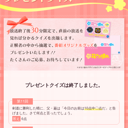
プレゼントクイズは終了しました。
第11回
剣道に勝利した晴に、父・巌は「今日のお前は
10点中〇点
だ」と告
げました。さて何点と言ったでしょう。
答え
6点