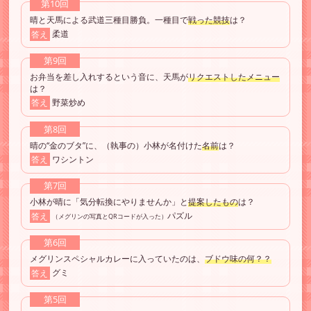
第10回
晴と天馬による武道三種目勝負。一種目で
戦った競技
は？
答え
柔道
第9回
お弁当を差し入れするという音に、天馬が
リクエストしたメニュー
は？
答え
野菜炒め
第8回
晴の“金のブタ”に、（執事の）小林が名付けた
名前
は？
答え
ワシントン
第7回
小林が晴に「気分転換にやりませんか」と
提案したもの
は？
答え
パズル
（メグリンの写真とQRコードが入った）
第6回
メグリンスペシャルカレーに入っていたのは、
ブドウ味の何？？
答え
グミ
第5回