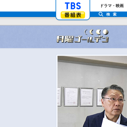
「TBSテレビ」ト
ドラマ・映画
番組表
検索