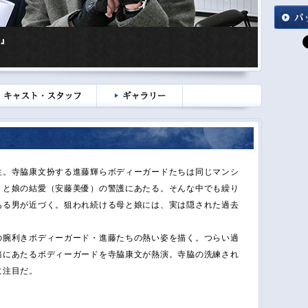
3』
生。寺脇康文扮する進藤輝らボディーガードたちは同じマンシ
）と娘の結愛（安藤美優）の警護にあたる。そんな中でも繰り
ある男が近づく。狙われ続ける母と娘には、実は隠された過去
の腕利きボディーガード・進藤たちの熱い姿を描く。つらい過
務にあたるボディーガードを寺脇康文が熱演。寺脇の洗練され
に注目だ。