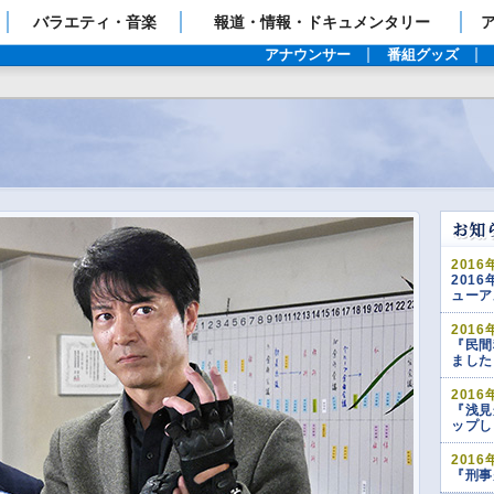
ップページ
バラエティ・音楽
報道・情報・ドキュメンタリー
アナウンサー
番組グッズ
2016
201
ューア
2016
『民間
ました
2016
『浅見
ップし
2016
『刑事