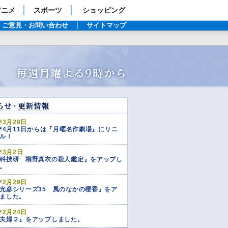
アニメ
スポーツ
ショッピング
ご意見・お問い合わせ
サイトマップ
年3月28日
6年4月11日からは『月曜名作劇場』にリニ
ル！
年3月2日
科捜研 桐野真衣の殺人鑑定』をアップし
。
年2月29日
光彦シリーズ35 風のなかの櫻香』をア
ました。
年2月24日
夫婦２』をアップしました。