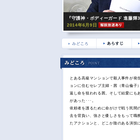
『守護神・ボディーガード 進藤輝
2014年6月9日
とある高級マンションで殺人事件が発
ョンに住むセレブ主婦・茜（青山倫子
返し命を狙われる茜。そして結愛にも
があった･･･。
依頼者を護るために命がけで戦う民間
去を背負い、強さと優しさをもって職
たアクションと、どこか陰のある演技