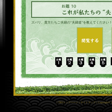
ズバリ、貴方たちご夫婦の“夫婦道”を教えてください
｜
TBSトップページ
｜
サイトマップ
｜
Copyright
©
1