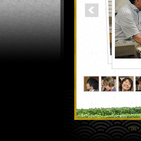
｜
TBS