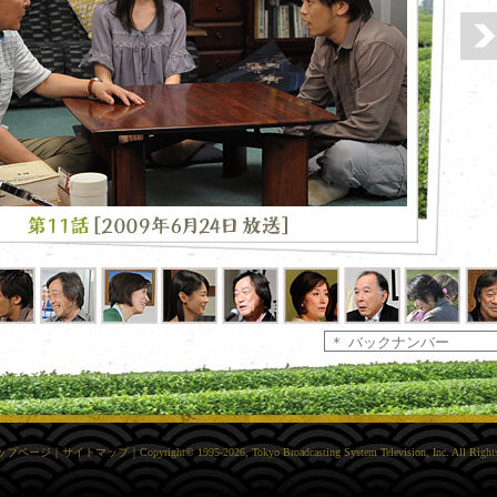
トップページ
｜
サイトマップ
｜
Copyright
©
1995-2026, Tokyo Broadcasting System Television, Inc. All Right