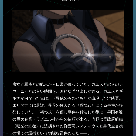
魔女と翼将との結末から日常が戻っていた。ガユスと恋人のジ
ヴーニャとの甘い時間を、無粋な呼び出しが遮る。ガユスとギ
ギナが向かった先は、〈異貌のものども〉が出現した消防署。
エリダナでは最近、異界の住人たる〈禍つ式〉による事件が多
発していた。〈禍つ式〉を倒し事件を解決した後に、皇国有数
の巨大企業・ラズエル社からの依頼が来る。内容は反政府組織
〈曙光の鉄槌〉に誘拐された御曹司レメディウスと身代金交換
の場での護衛という物騒な案件だった――。