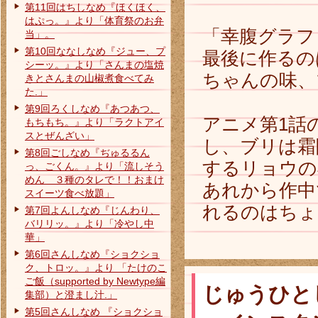
第11回はちしなめ『ほくほく、
はぷっ。』より「体育祭のお弁
「幸腹グラフ
当」。
第10回ななしなめ『ジュー、プ
最後に作るの
シーッ。』より「さんまの塩焼
ちゃんの味、
きとさんまの山椒煮食べてみ
た.」
第9回ろくしなめ『あつあつ、
アニメ第1話
もちもち。』より「ラクトアイ
スとぜんざい」
し、ブリは霜
第8回ごしなめ『ぢゅるるん
するリョウの
っ、ごくん。』より「流しそう
めん ３種のタレで！！おまけ
あれから作中
スイーツ食べ放題」
れるのはちょ
第7回よんしなめ『じんわり、
バリリッ。』より「冷やし中
華」
第6回さんしなめ『ショクショ
ク、トロッ。』より 「たけのこ
ご飯（supported by Newtype編
じゅうひと
集部）と澄まし汁.」
第5回さんしなめ 『ショクショ