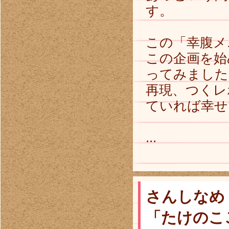
す。
この「幸腹メ
この企画を始
ってみました
再現、つくレ
ていれば幸せ
...
さんしなめ
「たけのこご飯