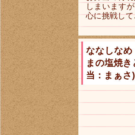
しまいますが
心に挑戦して..
ななしなめ
まの塩焼き
当：まぁさ)