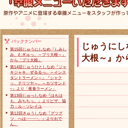
バックナンバー
じゅうにし
第15回じゅうにしなめ『しみし
み、むぎゅっ。～ブリ大根～』
大根～』から
から「ブリ大根」
第14回じゅうひとしなめ『ジャ
キジャキ、ずるるっ。～インス
タントラーメン～』『シャク
ッ、テリツヤ～。～カツサンド
~』より「夜食ラーメン」
第13回じゅっしなめ『はもは
も、みちちっ。』よりピザ。協
力：ル・ソレイユ
第12回きゅうしなめ『グツグ
ツ、へは･･････。』よりおで
ん。