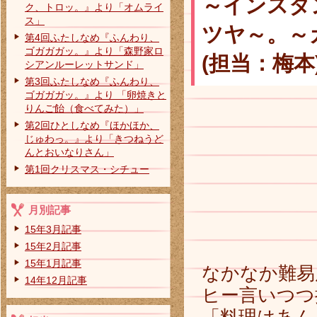
～インスタ
ク、トロッ。』より「オムライ
ス」
ツヤ～。～
第4回ふたしなめ『ふんわり、
ゴガガガッ。』より「森野家ロ
(担当：梅本
シアンルーレットサンド」
第3回ふたしなめ『ふんわり、
ゴガガガッ。』より 「卵焼きと
りんご飴（食べてみた）」
第2回ひとしなめ『ほかほか、
じゅわっ。』より「きつねうど
んとおいなりさん」
第1回クリスマス・シチュー
月別記事
15年3月記事
15年2月記事
15年1月記事
なかなか難易
14年12月記事
ヒー言いつつ