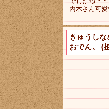
でしたね＾＾
内木さん可愛
きゅうしなめ
おでん。 (