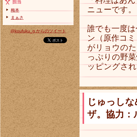
「料理はあん
担当
ニューです。
梅本
まぁさ
誰でも一度は
@koufuku_g からのツイート
ン（原作コミ
がリョウのた
っぷりの野菜
ッピングされ、
じゅっしな
ザ。協力：