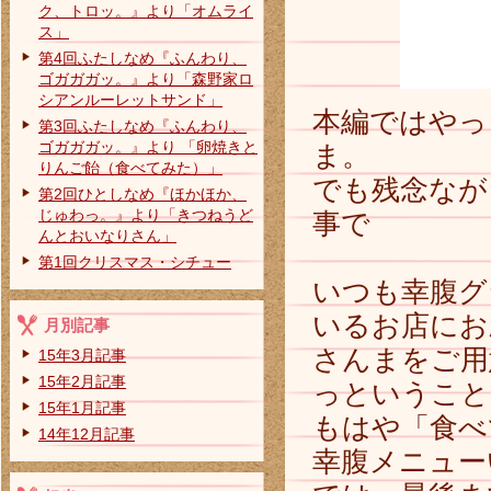
ク、トロッ。』より「オムライ
ス」
第4回ふたしなめ『ふんわり、
ゴガガガッ。』より「森野家ロ
シアンルーレットサンド」
本編ではやっ
第3回ふたしなめ『ふんわり、
ゴガガガッ。』より 「卵焼きと
ま。
りんご飴（食べてみた）」
でも残念なが
第2回ひとしなめ『ほかほか、
じゅわっ。』より「きつねうど
事で
んとおいなりさん」
第1回クリスマス・シチュー
いつも幸腹グ
いるお店にお
月別記事
さんまをご用
15年3月記事
15年2月記事
っということ
15年1月記事
もはや「食べ
14年12月記事
幸腹メニュー