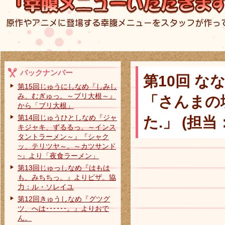
バックナンバー
第10回 
第15回じゅうにしなめ『しみし
み、むぎゅっ。～ブリ大根～』
「さんまの
から「ブリ大根」
第14回じゅうひとしなめ『ジャ
た.」 (担
キジャキ、ずるるっ。～インス
タントラーメン～』『シャク
ッ、テリツヤ～。～カツサンド
~』より「夜食ラーメン」
第13回じゅっしなめ『はもは
も、みちちっ。』よりピザ。協
力：ル・ソレイユ
第12回きゅうしなめ『グツグ
ツ、へは･･････。』よりおで
ん。