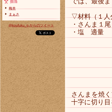
では、最後ま
担当
梅本
まぁさ
▽材料（１人
・さんま１尾
@koufuku_g からのツイート
・塩 適量
さんまを焼く
十字に切り目