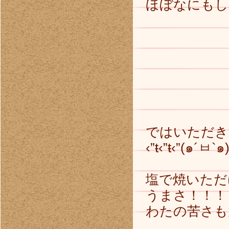
ほぼなにもし
ではいただき
‹”ŧ‹”ŧ‹”(๑´ㅂ`๑)ŧ
塩で焼いただ
うまさ！！！
わたの苦さも