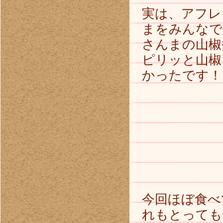
実は、アフレ
まをみんなで
さんまの山椒
ピリッと山椒
かったです！
今回ほぼ食べ
れもとっても