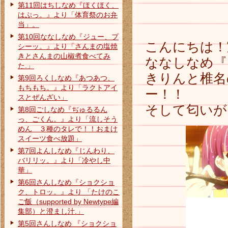
第11回はちしなめ『ほくほく、
はぷっ。』より「体育祭のお弁
当」。
第10回ななしなめ『ジュー、プ
こんにちは！
シーッ。』より「さんまの塩焼
きとさんまの山椒煮食べてみ
ななしなめ『
た.」
きりんと椎名
第9回ろくしなめ『あつあつ、
もちもち。』より「ラクトアイ
ー！！
スとぜんざい」
そして匂いが
第8回ごしなめ『ぢゅるるん
っ、ごくん。』より「流しそう
めん ３種のタレで！！おまけ
スイーツ食べ放題」
第7回よんしなめ『じんわり、
バリリッ。』より「冷やし中
華」
第6回さんしなめ『ショクショ
ク、トロッ。』より 「たけのこ
ご飯（supported by Newtype編
集部）と澄まし汁.」
第5回さんしなめ 『ショクショ