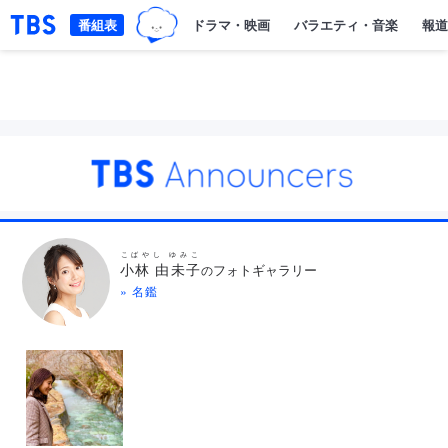
TBSグループキャラクター『ワクテ
「TBSテレビ｜ときめくときを。」トップページ
番組表
ドラマ・映画
バラエティ・音楽
報道
こばやし ゆみこ
小林 由未子
フォトギャラリー
の
» 名鑑