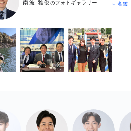
南波 雅俊
フォトギャラリー
の
» 名鑑