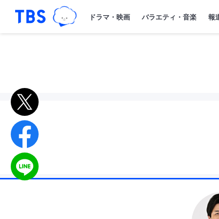
TBSグループキャラクター『ワクティ
「TBSテレビ｜ときめくときを。」トップペー
ドラマ・映画
バラエティ・音楽
報