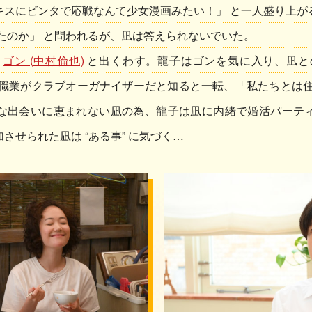
キスにビンタで応戦なんて少女漫画みたい！」 と一人盛り上が
たのか」 と問われるが、凪は答えられないでいた。
た
ゴン (中村倫也)
と出くわす。龍子はゴンを気に入り、凪と
、職業がクラブオーガナイザーだと知ると一転、「私たちとは住
な出会いに恵まれない凪の為、龍子は凪に内緒で婚活パーテ
させられた凪は “ある事” に気づく…