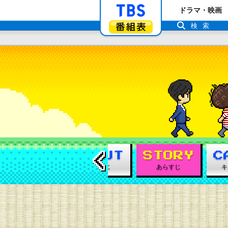
「TBSテレビ」ト
ドラマ・映画
番組表
検索
←
トップ
はじめに
あらすじ
キ