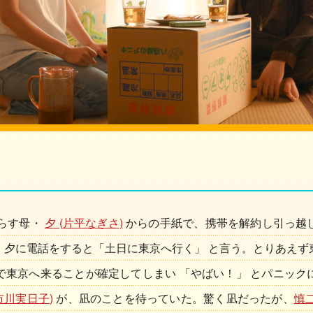
らす母・
夕 (片平なぎさ)
からの手紙で、携帯を解約し引っ越
、夕に電話をすると「土日に東京へ行く」 と言う。とりあえず
で東京へ来ることが確定してしまい 「やばい！」 とパニック
市川実日子)
が、凪のことを待っていた。驚く凪だったが、
慎二