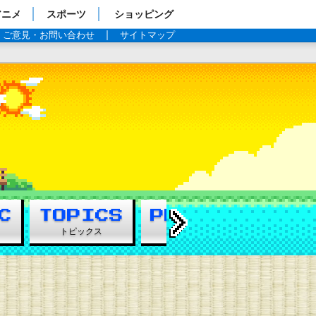
アニメ
スポーツ
ショッピング
ご意見・お問い合わせ
サイトマップ
TBSテレビ：金曜ドラマ『凪のお暇』
019年7月スタート毎週金曜よる10時
→
トピックス
プレゼントクイズ
あらすじ