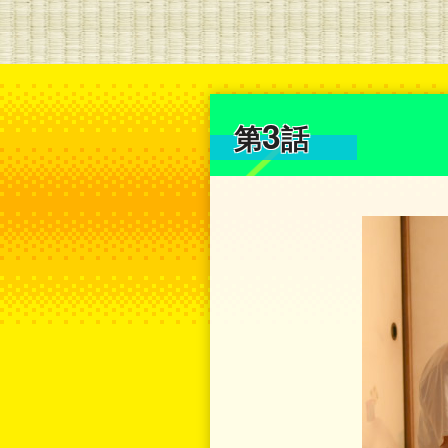
3
第
話