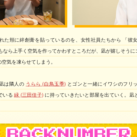
れた頬に絆創膏を貼っているのを、女性社員たちから 「彼
つもなら上手く空気を作ってかわすところだが、凪が嬉しそうに
の空気を凍らせてしまう。
、凪は隣人の
うらら (白鳥玉季)
とゴンと一緒にイワシのフリ
でいる
緑 (三田佳子)
に持っていきたいと部屋を出ていく。凪