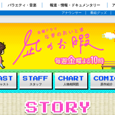
ップページ
バラエティ・音楽
報道・情報・ドキュメンタリー
アナウンサー
番組グッズ
2
ャスト
スタッフ
人物相関図
原作紹介