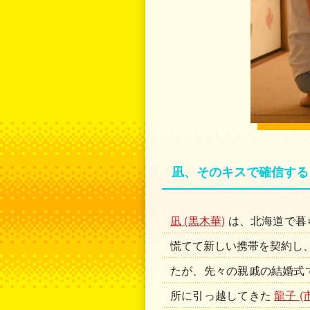
凪、そのキスで確信する
凪 (黒木華)
は、北海道で暮
慌てて新しい携帯を契約し
たが、先々の親戚の結婚式
所に引っ越してきた
龍子 (