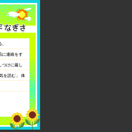
る。
凪に連絡をす
しつけに厳し
気を読む」 体
前へ
次へ