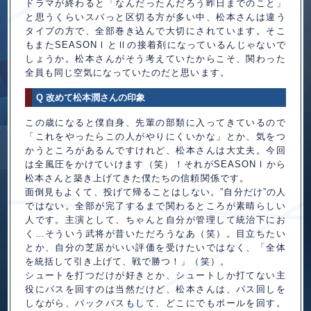
ドラマが終わると「なんだったんだろう昨日までのこと」
と思うくらいスパっと区切る方が多い中、松本さんは違う
タイプの方で、全部巻き込んで大切にされています。そこ
もまたSEASON
と
の接着剤になっているんじゃないで
Ⅰ
Ⅱ
しょうか。松本さんがそう考えていたからこそ、関わった
全員も同じ空気になっていたのだと思います。
Q 改めて松本潤さんの印象
この歳になると僕自身、先輩の部類に入ってきているので
「これをやったらこの人がやりにくいかな」とか、気をつ
かうところがあるんですけれど、松本さんは大丈夫。今回
は全風圧をかけていけます（笑）！それがSEASON
から
Ⅰ
松本さんと築き上げてきた僕たちの信頼関係です。
面倒見もよくて、投げて帰ることはしない。”自分だけ”の人
ではない。全部が完了するまで関わるところが素晴らしい
人です。主演として、ちゃんと自分が管理して統治下にお
く…そういう武将が昔いただろうなあ（笑）。目立ちたい
とか、自分の芝居がいい評価を受けたいではなく、「全体
を統括して引き上げて、戦で勝つ！」（笑）。
シュートを打つだけが好きとか、シュートしか打てない主
役にパスを回すのは当然だけど、松本さんは、パス回しを
しながら、バックパスもして、どこにでもボールを回す。