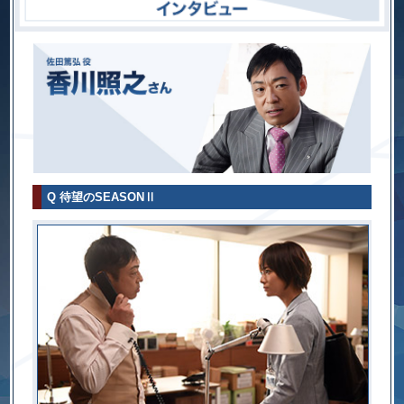
Q 待望のSEASON
Ⅱ