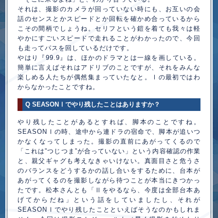
それは、撮影のカメラが回っていない時にも、お互いの会
話のセンスとかスピードとか回転を確かめ合っているから
こその間柄でしょうね。セリフという鎧を着ても我々は軽
やかにすごいスピードで走れることがわかったので、今回
も走ってパスを回しているだけです。
やはり『99.9』は、ほかのドラマとは一線を画している。
簡単に言えばそれはアドリブのことですが、それをみんな
楽しめる人たちが偶然集まっていたなと。
の最初ではわ
Ⅰ
からなかったことですね。
Q SEASON
でやり残したことはありますか？
Ⅰ
やり残したことがあるとすれば、脚本のことですね。
SEASON
の時、途中から連ドラの宿命で、脚本が追いつ
Ⅰ
かなくなってしまった。撮影の直前にあがってくるので
「これは”つじつま”が合っていない」という内容確認の作業
と、親父ギャグも考えなきゃいけない。真面目さと危うさ
のバランスをどうするかの話し合いをするために、台本が
あがってくるのを撮影しながら待つことが本当にきつかっ
たです。松本さんとも「
をやるなら、今度は全部台本あ
Ⅱ
げてからだね」という話をしていましたし、それが
SEASON
でやり残したことといえばそうなのかもしれま
Ⅰ