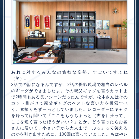
あれに対するみんなの貪欲な姿勢、すごいですよね
（笑）。
2話での話になるんですが、2話の撮影現場で相当のレベル
のギャグができましたよ。その親父ギャグを言うカットま
で2時間もある長いシーンだったんですが、松本さんはその
カット目がけて親父ギャグのベストな言い方を模索すべ
く、素振りをずーっとしていました。レコーダーにギャグ
を録っては聞いて「ここをもうちょっと（声を）張って、
ここを短く言ったほうがいい？」とか。どう言ったらお客
さんに届いて、小さい子から大人まで「ぷっ」って笑える
のかを引き出すために、100回は言っていました。もはやレ