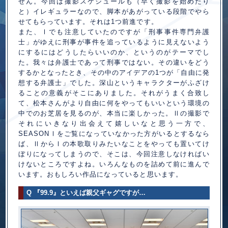
せん。今回は撮影スケジュールも（早く撮影を始めたり
と）イレギュラーなので、脚本があがっている段階でやら
せてもらっています。それは1つ前進です。
また、
でも注意していたのですが「刑事事件専門弁護
Ⅰ
士」がゆえに刑事が事件を追っているように見えないよう
にするにはどうしたらいいのか、というのがテーマでし
た。我々は弁護士であって刑事ではない。その違いをどう
するかとなったとき、その中のアイデアの1つが「自由に発
想する弁護士」でした。深山というキャラクターがふざけ
ることの意義がそこにありました。それがうまく合致し
て、松本さんがより自由に何をやってもいいという環境の
中でのお芝居を見るのが、本当に楽しかった。
の撮影で
Ⅱ
それにいきなり出会えて嬉しいなと思う一方で、
SEASON
をご覧になっていなかった方がいるとするなら
Ⅰ
ば、
から
の本歌取りみたいなことをやっても置いてけ
Ⅱ
Ⅰ
ぼりになってしまうので、そこは、今回注意しなければい
けないところですよね。いろんなものを詰めて前に進んで
います。おもしろい作品になっていると思います。
Q 『99.9』といえば親父ギャグですが…