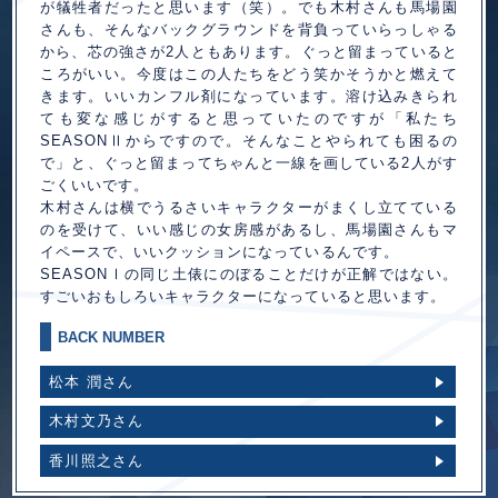
が犠牲者だったと思います（笑）。でも木村さんも馬場園
さんも、そんなバックグラウンドを背負っていらっしゃる
から、芯の強さが2人ともあります。ぐっと留まっていると
ころがいい。今度はこの人たちをどう笑かそうかと燃えて
きます。いいカンフル剤になっています。溶け込みきられ
ても変な感じがすると思っていたのですが「私たち
SEASON
からですので。そんなことやられても困るの
Ⅱ
で」と、ぐっと留まってちゃんと一線を画している2人がす
ごくいいです。
木村さんは横でうるさいキャラクターがまくし立てている
のを受けて、いい感じの女房感があるし、馬場園さんもマ
イペースで、いいクッションになっているんです。
SEASON
の同じ土俵にのぼることだけが正解ではない。
Ⅰ
すごいおもしろいキャラクターになっていると思います。
BACK NUMBER
松本 潤さん
木村文乃さん
香川照之さん