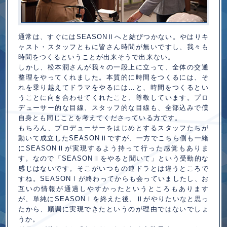
通常は、すぐにはSEASON
へと結びつかない。やはりキ
Ⅱ
ャスト・スタッフともに皆さん時間が無いですし、我々も
時間をつくるということが出来そうで出来ない。
しかし、松本潤さんが我々の一段上に立って、全体の交通
整理をやってくれました。本質的に時間をつくるには、そ
れを乗り越えてドラマをやるには…と、時間をつくるとい
うことに向き合わせてくれたこと、尊敬しています。プロ
デューサー的な目線、スタッフ的な目線も、全部込みで僕
自身とも同じことを考えてくださっている方です。
もちろん、プロデューサーをはじめとするスタッフたちが
動いて成立したSEASON
ですが、一方でこちら側も一緒
Ⅱ
にSEASON
が実現するよう持って行った感覚もありま
Ⅱ
す。なので「SEASON
をやると聞いて」という受動的な
Ⅱ
感じはないです。そこがいつもの連ドラとは違うところで
すね。SEASON
が終わってからも会っていましたし、お
Ⅰ
互いの情報が通過しやすかったというところもあります
が、単純にSEASON
を終えた後、
がやりたいなと思っ
Ⅰ
Ⅱ
たから、順調に実現できたというのが理由ではないでしょ
うか。