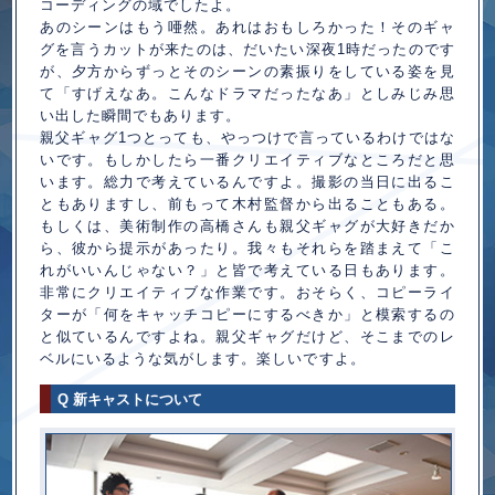
コーディングの域でしたよ。
あのシーンはもう唖然。あれはおもしろかった！そのギャ
グを言うカットが来たのは、だいたい深夜1時だったのです
が、夕方からずっとそのシーンの素振りをしている姿を見
て「すげえなあ。こんなドラマだったなあ」としみじみ思
い出した瞬間でもあります。
親父ギャグ1つとっても、やっつけで言っているわけではな
いです。もしかしたら一番クリエイティブなところだと思
います。総力で考えているんですよ。撮影の当日に出るこ
ともありますし、前もって木村監督から出ることもある。
もしくは、美術制作の高橋さんも親父ギャグが大好きだか
ら、彼から提示があったり。我々もそれらを踏まえて「こ
れがいいんじゃない？」と皆で考えている日もあります。
非常にクリエイティブな作業です。おそらく、コピーライ
ターが「何をキャッチコピーにするべきか」と模索するの
と似ているんですよね。親父ギャグだけど、そこまでのレ
ベルにいるような気がします。楽しいですよ。
Q 新キャストについて