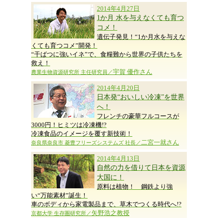
2014年4月27日
1か月 水を与えなくても育つ
コメ！
遺伝子発見！“1か月水を与えな
くても育つコメ”開発！
“干ばつに強いイネ”で、食糧難から世界の子供たちを
救え！
宇賀 優作さん
農業生物資源研究所 主任研究員／
2014年4月20日
日本発“おいしい冷凍”を世界
へ！
フレンチの豪華フルコースが
3000円！ヒミツは冷凍機!?
冷凍食品のイメージを覆す新技術！
二宮一就さん
奈良県奈良市 菱豊フリーズシステムズ 社長／
2014年4月13日
自然の力を借りて日本を資源
大国に！
原料は植物！ 鋼鉄より強
い“万能素材”誕生！
車のボディから家電製品まで、草木でつくる時代へ!?
矢野浩之教授
京都大学 生存圏研究所／