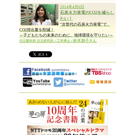
2014年4月6日
石炭火力発電のCO2を減らし
たい！
“次世代の石炭火力発電”で、
CO2排出量を削減！
～子どもたちの未来のために、地球環境を守りたい～
鈴木朋子さん
日立製作所 日立研究所／工学博士／