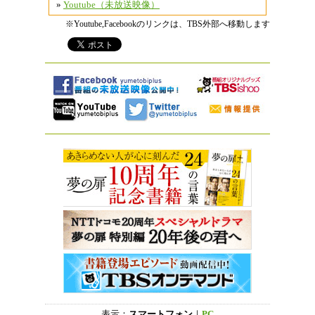
»
Youtube（未放送映像）
※Youtube,Facebookのリンクは、TBS外部へ移動します
表示：
スマートフォン
｜
PC