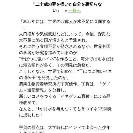
「二十歳の夢を描いた自分を裏切らな
い」
»
一覧へ
「2025年には、世界の27億人が水不足に直面する
―」
人口増加や気候変動などによって、今後、深刻な
水不足に陥る国が増えると予測され、
それに伴う食糧不足が懸念されるなか、世界各国
の学者が研究を進めているのが、
“干ばつに強いイネ”を作ること。海外では雨水だけ
に頼る稲作が多く、その開発は急務だ。
こうしたなか、世界で初めて、“干ばつに強いイネ
の遺伝子”を発見したのが、
農業生物資源研究所の宇賀優作。宇賀は、『ゲノ
ム＝遺伝情報』を分析し、
新しいコメをつくる「イネゲノム育種」による品
種改良で、
なんと、“1か月水を与えなくても育つイネ”の開発
に成功した！
宇賀の原点は、大学時代にインドで出会った少年