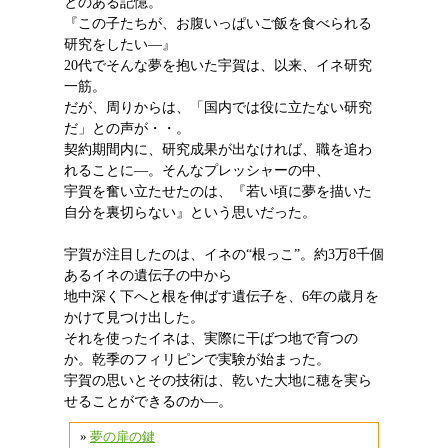
とのある記憶。
『この子たちが、お腹いっぱいご飯を食べられる
研究をしたい―』
20代でそんな夢を抱いた宇賀は、以来、イネ研究
一筋。
だが、周りからは、「国内では役に立たない研究
だ」との声が・・。
契約期間内に、研究成果が出なければ、職を追わ
れることに―。そんなプレッシャーの中、
宇賀を奮い立たせたのは、『若い頃に夢を描いた
自分を裏切らない』という思いだった。
宇賀が注目したのは、イネの“根っこ”。約3万8千個
あるイネの遺伝子の中から
地中深く下へと根を伸ばす遺伝子を、6年の歳月を
かけて見つけ出した。
それを使ったイネは、実際に干ばつ地で育つの
か。乾季のフィリピンで実験が始まった。
宇賀の思いとその技術は、乾いた大地に穂を実ら
せることができるのか―。
»
夢の扉の鍵