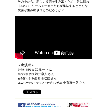
その中から、新しい技術を生み出すため、音に纏わ
る4名のドリームメーカーたちが集結するとどんな
技術が生み出されるのだろうか？
＜出演者＞
武 紘一 さん
防音材 開発者
河井康人 さん
関西大学 教授
西浦敬信 さん
立命館大学 教授
中石真一路 さん
ユニバーサル・サウンドデザイン代表