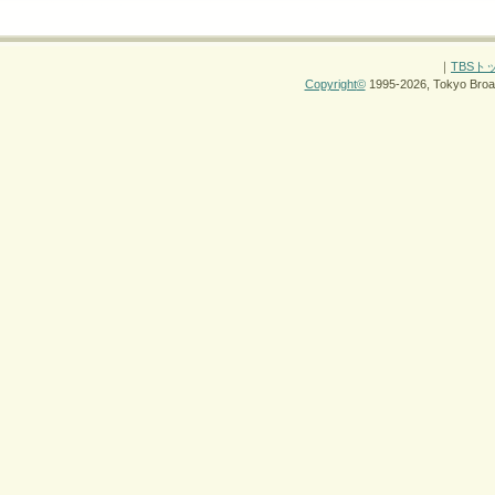
｜
TBSト
Copyright
©
1995-2026, Tokyo Broad