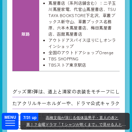
蔦屋書店（系列店舗含む）：二子玉
川蔦屋家電、代官山蔦屋書店、TSU
TAYA BOOKSTORE下北沢、草叢ブ
ックス新守山、草叢ブックス名務
原、六本木蔦屋書店、梅田蔦屋書
販路
店、函館蔦屋書店
アウトドアスパイスほりにしオンラ
インショップ
全国のアウトドアショップOrenge
TBS SHOPPING
TBSストア東京駅店
グッズ第1弾は、道上と清家の衣装をモチーフにし
たアクリルキーホルダーや、ドラマ公式キャラク
ター「ほりにしくん」グッズが登場！ ドラマと一
7/31 up
高橋文哉が演じる低体温男子・直人の表と
裏！？金曜ドラマ『Ｔシャツが乾くまで』で見せる人との
緒に応援してくれたらうれしいです♪
距離感