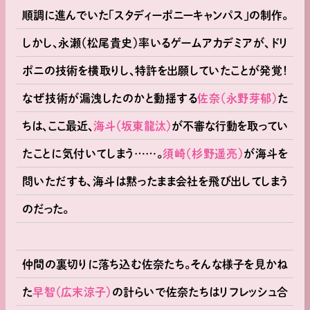
順調に進んでいた「スタディーポニーキャンパス」の制作。
しかし、永瀬（松尾貴史）率いるゲームアカデミアが、ドリ
ポニの技術を横取りし、特許を出願していたことが発覚！
なぜ技術が漏洩したのかと動揺する
佐奈（永野芽郁）
た
ちは、ここ最近、
海斗（坂東龍汰）
が不審な行動を取ってい
たことに気付いてしまう……。
須崎（杉野遥亮）
が海斗を
問いただすも、海斗は黙ったまま会社を飛び出してしまう
のだった。
仲間の裏切りに落ち込む佐奈たち。そんな様子を見かね
た
早智（広末涼子）
の計らいで佐奈たちはリフレッシュ合