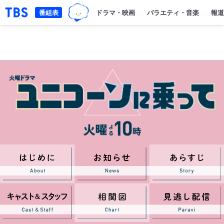
TBSグループキャラクター『ワクテ
「TBSテレビ｜ときめくときを。」トップページ
番組表
ドラマ・映画
バラエティ・音楽
報道
はじめにAbout
お知らせnews
キャストスタッフCast&Staff
相関図Chart