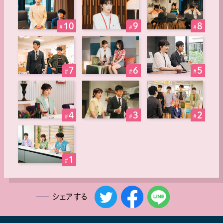
10
9
8
#
#
#
7
6
5
#
#
#
4
3
2
#
#
#
1
#
シェアする