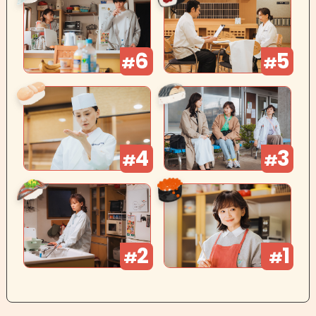
6
5
#
#
4
3
#
#
2
1
#
#