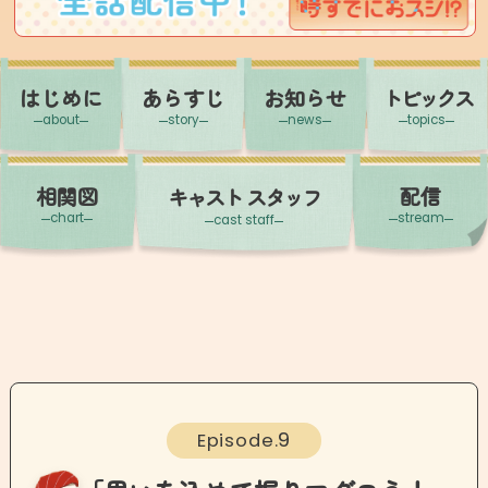
はじめに
あらすじ
お知らせ
トピックス
about
story
news
topics
相関図
配信
キャスト
スタッフ
chart
stream
cast staff
9
Episode.