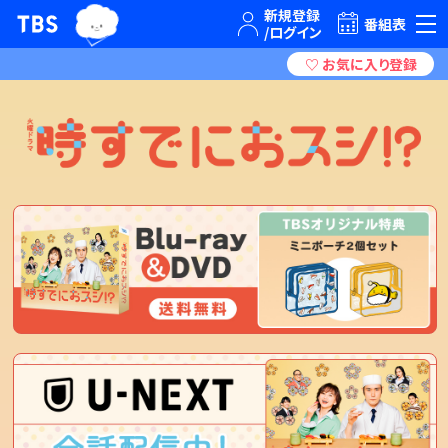
TBSグループキャラクター『ワクティ』
TBSテレビ｜ときめくときを。
番組表