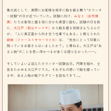
集大成として、実際にお客様を相手に鮨を振る舞う“カウンタ
ー試験”の日が近づいていた。試験に向け、
みなと（永作博
美）
たちは客役と握る役に分かれ実習に励む。試験の日を前
に、
大江戸（松山ケンイチ）
から鮨を握る技術はもちろんだ
が、「人に真正面から向き合う仕事でもある」と教えられた
胡桃（ファーストサマーウイカ）
は、「先生にとって印象に
残っているお客さんはいましたか？」と尋ねる。大江戸は“あ
る人物”のことを思い浮かべるが多くは語らなかった——。
そしていよいよ迎えたカウンター試験当日。円陣を組み、士
気をたかめる大江戸クラス。それぞれの想いで鮨を握ってい
る中、ある人物が鮨アカデミーを訪ねてきて…。