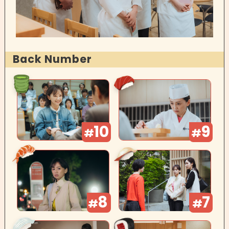
Back Number
10
9
#
#
8
7
#
#