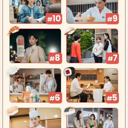
10
9
#
#
8
7
#
#
6
5
#
#