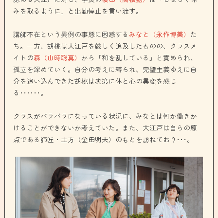
みを取るように」と出勤停止を言い渡す。
講師不在という異例の事態に困惑する
みなと（永作博美）
た
ち。一方、胡桃は大江戸を厳しく追及したものの、クラスメ
イトの
森（山時聡真）
から「和を乱している」と責められ、
孤立を深めていく。自分の考えに縛られ、完璧主義ゆえに自
分を追い込んできた胡桃は次第に体と心の異変を感じ
る･･････。
クラスがバラバラになっている状況に、みなとは何か働きか
けることができないか考えていた。また、大江戸は自らの原
点である師匠・土方（金田明夫）のもとを訪ねており･･･。