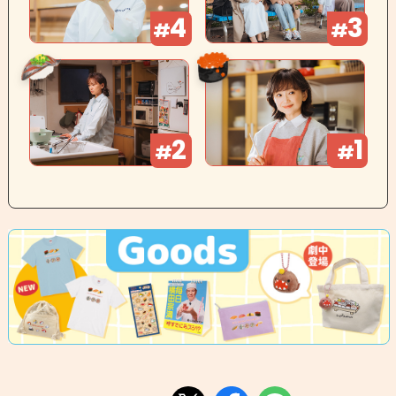
4
3
#
#
2
1
#
#