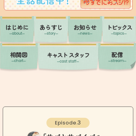
はじめに
あらすじ
お知らせ
トピックス
about
story
news
topics
相関図
配信
キャスト
スタッフ
chart
stream
cast staff
3
Episode.