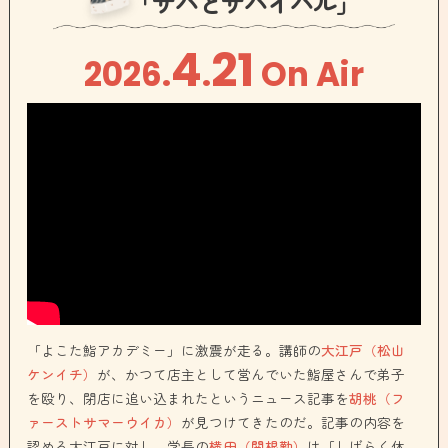
「サバとサバイバル」
4
21
2026
.
.
On Air
「よこた鮨アカデミー」に激震が走る。講師の
大江戸（松山
ケンイチ）
が、かつて店主として営んでいた鮨屋さんで弟子
を殴り、閉店に追い込まれたというニュース記事を
胡桃（フ
ァーストサマーウイカ）
が見つけてきたのだ。記事の内容を
認める大江戸に対し、学長の
横田（関根勤）
は「しばらく休